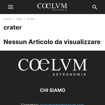
Home
Tags
Crater
crater
Nessun Articolo da visualizzare
CHI SIAMO
Contattaci:
coelumastro@coelum.com