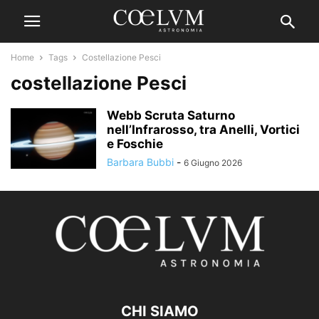
Home
Tags
Costellazione Pesci
costellazione Pesci
Webb Scruta Saturno
nell’Infrarosso, tra Anelli, Vortici
e Foschie
Barbara Bubbi
-
6 Giugno 2026
CHI SIAMO