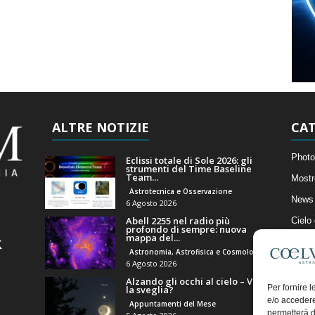
ALTRE NOTIZIE
CAT
Photo
Eclissi totale di Sole 2026: gli
strumenti del Time Baseline
Team...
Mostr
Astrotecnica e Osservazione
News 
6 Agosto 2026
Abell 2255 nel radio più
Cielo
profondo di sempre: nuova
mappa del...
Astro
Astronomia, Astrofisica e Cosmologia
Artico
6 Agosto 2026
Alzando gli occhi al cielo – Vale
Il Bl
Per fornire 
la sveglia?
e/o accedere
Appuntamenti del Mese
permetterà d