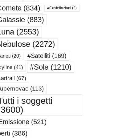
Comete
(834)
#Costellazioni
(2)
alassie
(883)
Luna
(2553)
Nebulose
(2272)
#Satelliti
(169)
aneti
(20)
#Sole
(1210)
yline
(41)
artrail
(67)
upernovae
(113)
utti i soggetti
13600)
Emissione
(521)
erti
(386)