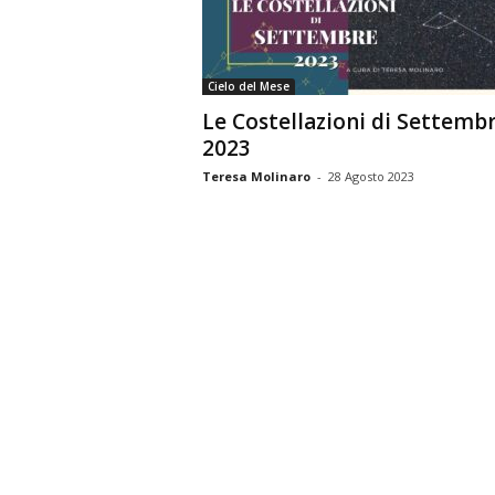
n
o
m
Cielo del Mese
i
Le Costellazioni di Settemb
a
2023
Teresa Molinaro
-
28 Agosto 2023