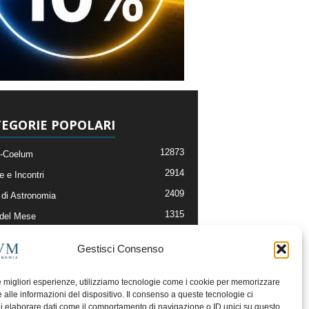
EGORIE POPOLARI
12873
-Coelum
2914
e e Incontri
2409
di Astronomia
1315
 del Mese
365
nomia, Astrofisica e Cosmologia
Gestisci Consenso
268
li e Risorse On-Line
192
og della Redazione
le migliori esperienze, utilizziamo tecnologie come i cookie per memorizzare
 alle informazioni del dispositivo. Il consenso a queste tecnologie ci
i elaborare dati come il comportamento di navigazione o ID unici su questo