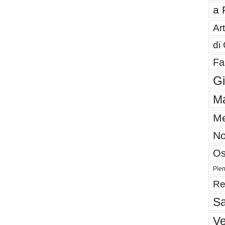
a 
Art
di
Fa
G
Ma
Me
No
Os
Plen
Re
Sa
V