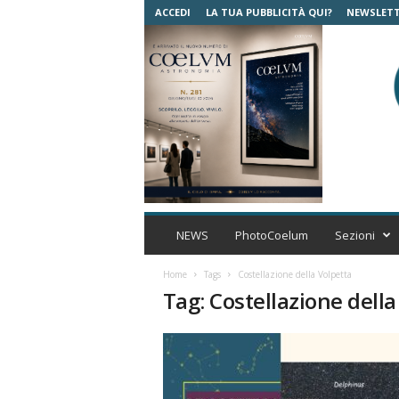
ACCEDI
LA TUA PUBBLICITÀ QUI?
NEWSLET
C
o
NEWS
PhotoCoelum
Sezioni
e
l
Home
Tags
Costellazione della Volpetta
u
Tag: Costellazione della
m
A
s
t
r
o