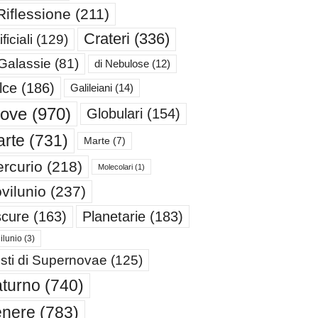
Riflessione
(211)
Crateri
(336)
ificiali
(129)
 Galassie
(81)
di Nebulose
(12)
lce
(186)
Galileiani
(14)
iove
(970)
Globulari
(154)
rte
(731)
Marte
(7)
rcurio
(218)
Molecolari
(1)
vilunio
(237)
cure
(163)
Planetarie
(183)
ilunio
(3)
sti di Supernovae
(125)
turno
(740)
enere
(783)