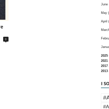
June 
May (
April 
re
March
Febru
0
Janua
2025 
2021 
2017 
2013 
I S
#
#A