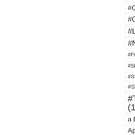
#
#G
#
#
#Pi
#Sk
#St
#S
#T
(
a 
Ap