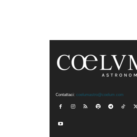
Contattaci:
coelumastro@coelum.com