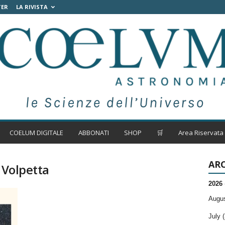
TER
LA RIVISTA
COELUM DIGITALE
ABBONATI
SHOP
🛒
Area Riservata
ARC
 Volpetta
2026
Augus
July (