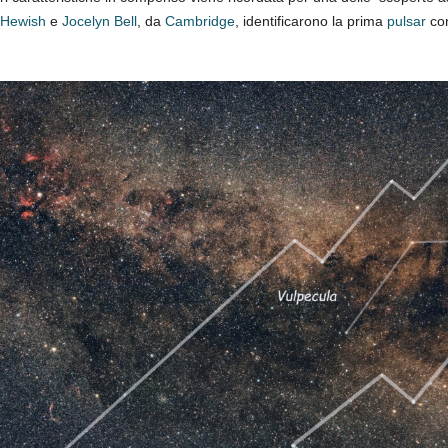
 Hewish
e
Jocelyn Bell
, da
Cambridge
, identificarono la prima
pulsar
con