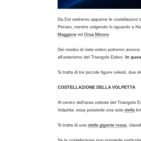
Da Est vedremo apparire le costellazioni
Perseo, mentre volgendo lo sguardo a Nord
Maggiore
ed
Orsa Minore
.
Dei residui di cielo estivo potremo ancora
all’asterismo del Triangolo Estivo.
In quest
Si tratta di tre piccole figure celesti, due
COSTELLAZIONE DELLA VOLPETTA
Al centro dell’area celeste del Triangolo E
Volpetta: essa possiede una sola
stella
bri
Si tratta di una
stella
gigante rossa
, class
Se la costellazione non possiede particola