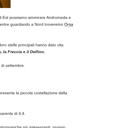
Nord-Est possiamo ammirare Andromeda e
mentre guardando a Nord troveremo
Orsa
oro stelle principali hanno dato vita
a,
la Freccia
e
il Delfino
.
e di settembre.
presente la piccola costellazione della
arente di 4,4.
stronomiche più interessanti: proprio