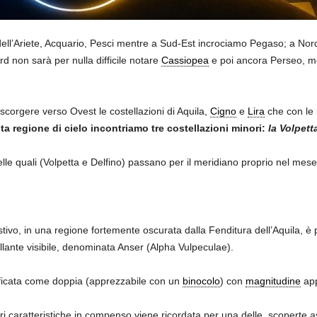
 dell’Ariete, Acquario, Pesci mentre a Sud-Est incrociamo Pegaso; a 
 non sarà per nulla difficile notare
Cassiopea
e poi ancora Perseo, 
 scorgere verso Ovest le costellazioni di Aquila,
Cigno
e
Lira
che con le l
a regione di cielo incontriamo tre costellazioni minori:
la Volpett
 delle quali (Volpetta e Delfino) passano per il meridiano proprio nel mes
stivo, in una regione fortemente oscurata dalla Fenditura dell’Aquila, è 
llante visibile, denominata Anser (Alpha Vulpeculae).
ificata come doppia (apprezzabile con un
binocolo
) con
magnitudine
app
ri caratteristiche in compenso viene ricordata per una delle scoperte a