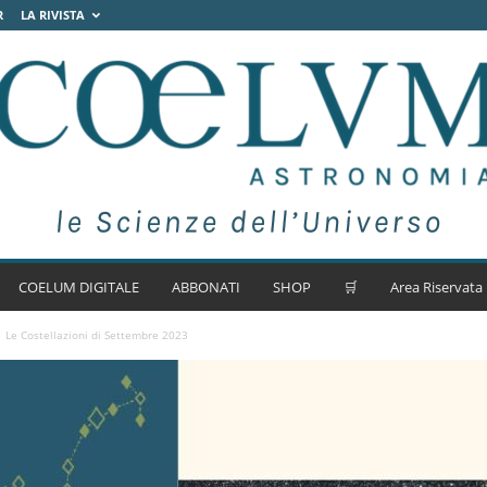
R
LA RIVISTA
COELUM DIGITALE
ABBONATI
SHOP
🛒
Area Riservata
Le Costellazioni di Settembre 2023