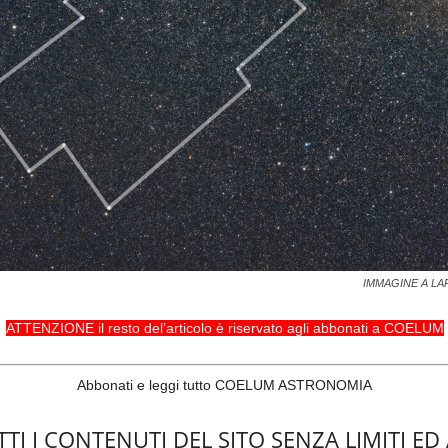
IMMAGINE A LA
ATTENZIONE il resto del’articolo è riservato agli abbonati a COELUM
Abbonati e leggi tutto COELUM ASTRONOMIA
TI I CONTENUTI DEL SITO SENZA LIMITI ED