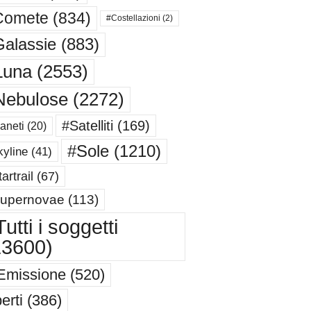
Comete
(834)
#Costellazioni
(2)
alassie
(883)
Luna
(2553)
Nebulose
(2272)
#Satelliti
(169)
aneti
(20)
#Sole
(1210)
yline
(41)
artrail
(67)
upernovae
(113)
utti i soggetti
13600)
Emissione
(520)
erti
(386)