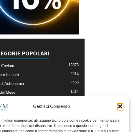
EGORIE POPOLARI
12873
-Coelum
2914
e e Incontri
2409
di Astronomia
1314
 del Mese
365
nomia, Astrofisica e Cosmologia
Gestisci Consenso
268
li e Risorse On-Line
192
og della Redazione
le migliori esperienze, utilizziamo tecnologie come i cookie per memorizzare
 alle informazioni del dispositivo. Il consenso a queste tecnologie ci
i elaborare dati come il comportamento di navigazione o ID unici su questo