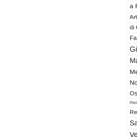
a 
Art
di
Fa
G
Ma
Me
No
Os
Plen
Re
Sa
V