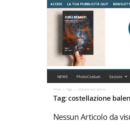
ACCEDI
LA TUA PUBBLICITÀ QUI?
NEWSLET
C
o
NEWS
PhotoCoelum
Sezioni
e
l
Home
Tags
Costellazione balena
u
Tag: costellazione bale
m
A
s
Nessun Articolo da vis
t
r
o