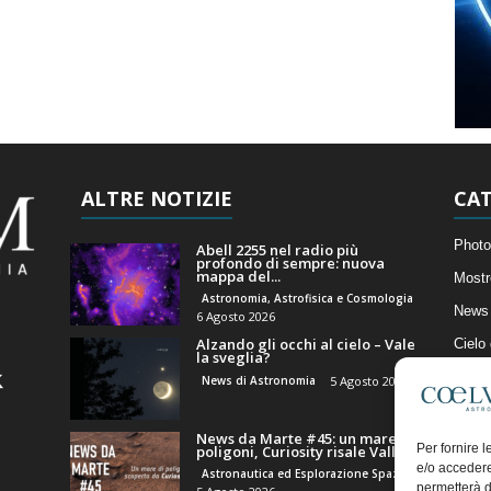
ALTRE NOTIZIE
CAT
Photo
Abell 2255 nel radio più
profondo di sempre: nuova
mappa del...
Mostr
Astronomia, Astrofisica e Cosmologia
News 
6 Agosto 2026
Alzando gli occhi al cielo – Vale
Cielo
la sveglia?
Astro
News di Astronomia
5 Agosto 2026
Artico
News da Marte #45: un mare di
Il Bl
Per fornire 
poligoni, Curiosity risale Valle...
e/o accedere
Astronautica ed Esplorazione Spaziale
permetterà d