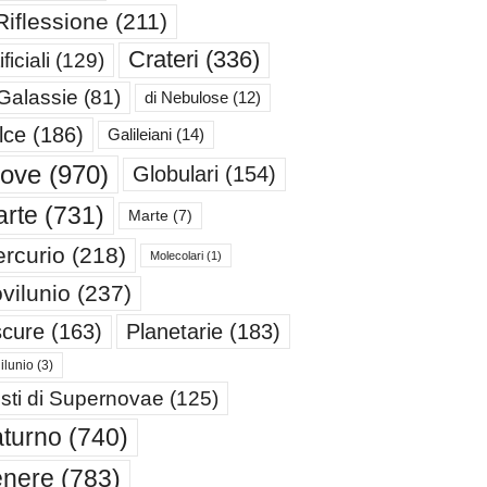
Riflessione
(211)
Crateri
(336)
ificiali
(129)
 Galassie
(81)
di Nebulose
(12)
lce
(186)
Galileiani
(14)
iove
(970)
Globulari
(154)
rte
(731)
Marte
(7)
rcurio
(218)
Molecolari
(1)
vilunio
(237)
cure
(163)
Planetarie
(183)
ilunio
(3)
sti di Supernovae
(125)
turno
(740)
enere
(783)