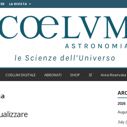
TER
LA RIVISTA
COELUM DIGITALE
ABBONATI
SHOP
🛒
Area Riservata
ARC
na
2026
ualizzare
Augus
July (