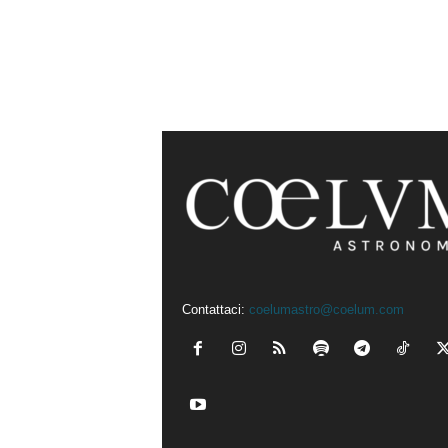
Contattaci:
coelumastro@coelum.com