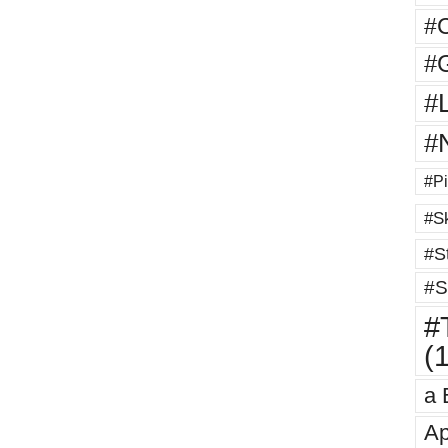
#
#G
#
#
#Pi
#Sk
#St
#S
#T
(
a 
Ap