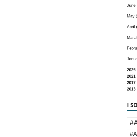
June 
May (
April 
March
Febru
Janua
2025 
2021 
2017 
2013 
I S
#
#A