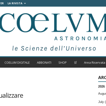
TER
LA RIVISTA
COELUM DIGITALE
ABBONATI
SHOP
🛒
Area Riservata
ARC
2026
ualizzare
Augus
July (