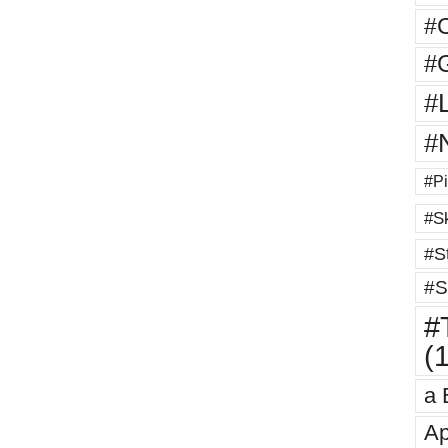
#
#G
#
#
#Pi
#Sk
#St
#S
#T
(
a 
Ap