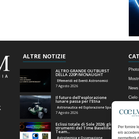
ALTRE NOTIZIE
CAT
Photo
ALTRO GRANDE OUTBURST
DELLA 220P/MCNAUGHT
Mostr
Effemeridi ed Eventi Astronomici
7 Agosto 2026
News 
Il futuro dell’esplorazione
Cielo
lunare passa per l’Etna
Astro
Astronautica ed Esplorazione Spaziale
7 Agosto 2026
Artico
Eclissi totale di Sole 2026: gli
Il Bl
Per fornire 
strumenti del Time Baseline
Team...
e/o accedere
Astrotecnica e Osservazione
permetterà d