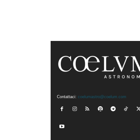
Contattaci:
coelumastro@coelum.com