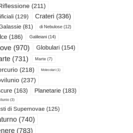
Riflessione
(211)
Crateri
(336)
ificiali
(129)
 Galassie
(81)
di Nebulose
(12)
lce
(186)
Galileiani
(14)
iove
(970)
Globulari
(154)
rte
(731)
Marte
(7)
rcurio
(218)
Molecolari
(1)
vilunio
(237)
cure
(163)
Planetarie
(183)
ilunio
(3)
sti di Supernovae
(125)
turno
(740)
enere
(783)