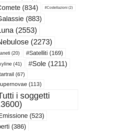
Comete
(834)
#Costellazioni
(2)
alassie
(883)
Luna
(2553)
Nebulose
(2273)
#Satelliti
(169)
aneti
(20)
#Sole
(1211)
yline
(41)
artrail
(67)
upernovae
(113)
utti i soggetti
13600)
Emissione
(523)
erti
(386)