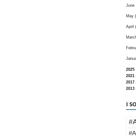
June 
May (
April 
March
Febru
Janua
2025 
2021 
2017 
2013 
I S
#
#A