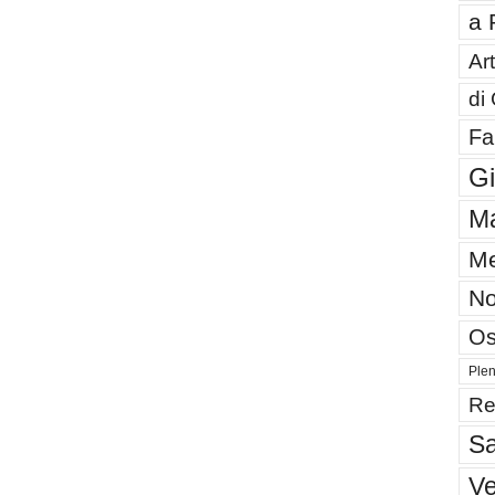
a 
Art
di
Fa
G
Ma
Me
No
Os
Plen
Re
Sa
V