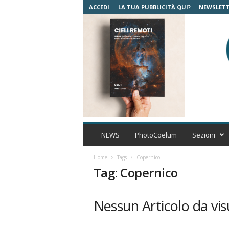
ACCEDI
LA TUA PUBBLICITÀ QUI?
NEWSLET
C
o
NEWS
PhotoCoelum
Sezioni
e
l
Home
Tags
Copernico
u
Tag: Copernico
m
A
s
Nessun Articolo da vis
t
r
o