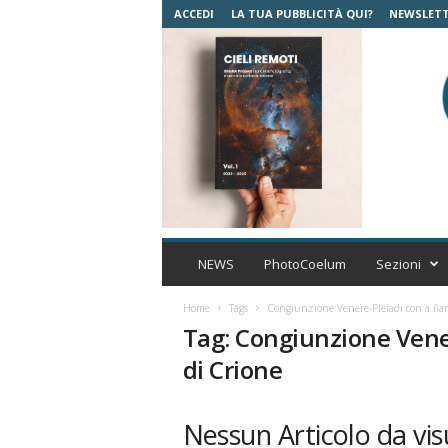
ACCEDI
LA TUA PUBBLICITÀ QUI?
NEWSLET
C
o
NEWS
PhotoCoelum
Sezioni
e
l
Home
Tags
Congiunzione Venere-Pleiadi con a fian
u
Tag: Congiunzione Vener
m
di Crione
A
s
t
Nessun Articolo da vis
r
o