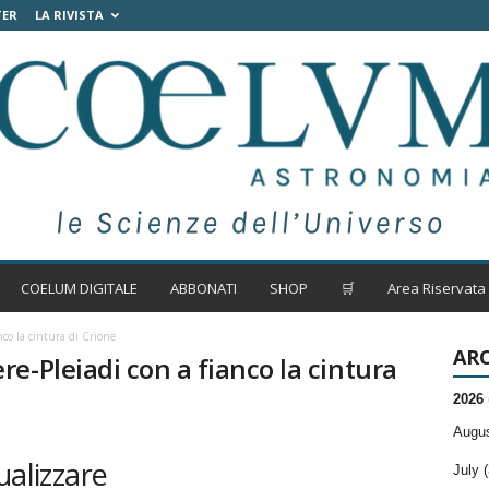
TER
LA RIVISTA
COELUM DIGITALE
ABBONATI
SHOP
🛒
Area Riservata
co la cintura di Crione
ARC
e-Pleiadi con a fianco la cintura
2026
Augus
ualizzare
July (