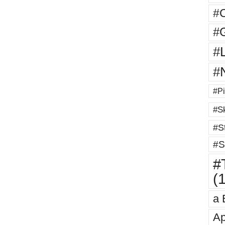
#
#G
#
#
#Pi
#Sk
#St
#S
#T
(
a 
Ap