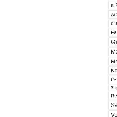
a 
Art
di
Fa
G
Ma
Me
No
Os
Plen
Re
Sa
V