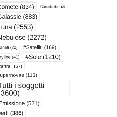
Comete
(834)
#Costellazioni
(2)
alassie
(883)
Luna
(2553)
Nebulose
(2272)
#Satelliti
(169)
aneti
(20)
#Sole
(1210)
yline
(41)
artrail
(67)
upernovae
(113)
utti i soggetti
13600)
Emissione
(521)
erti
(386)