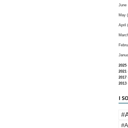
June 
May (
April 
March
Febru
Janua
2025 
2021 
2017 
2013 
I S
#
#A