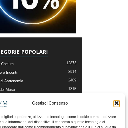
EGORIE POPOLARI
12873
-Coelum
2914
e e Incontri
2409
di Astronomia
1315
 del Mese
365
nomia, Astrofisica e Cosmologia
Gestisci Consenso
268
li e Risorse On-Line
192
og della Redazione
le migliori esperienze, utilizziamo tecnologie come i cookie per memorizzare
 alle informazioni del dispositivo. Il consenso a queste tecnologie ci
i elaborare dati come il comportamento di navigazione o ID unici su questo