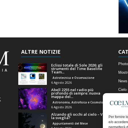
ALTRE NOTIZIE
CAT
Photo
Eclissi totale di Sole 2026: gli
strumenti del Time Baseline
Team...
Mostr
Astrotecnica e Osservazione
News 
6 Agosto 2026
Abell 2255 nel radio più
Cielo
profondo di sempre: nuova
mappa del...
Astro
Astronomia, Astrofisica e Cosmologia
Artico
6 Agosto 2026
Alzando gli occhi al cielo – Vale
Il Bl
Per fornire 
la sveglia?
e/o accedere
Appuntamenti del Mese
permetterà d