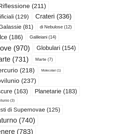
Riflessione
(211)
Crateri
(336)
ificiali
(129)
 Galassie
(81)
di Nebulose
(12)
lce
(186)
Galileiani
(14)
iove
(970)
Globulari
(154)
rte
(731)
Marte
(7)
rcurio
(218)
Molecolari
(1)
vilunio
(237)
cure
(163)
Planetarie
(183)
ilunio
(3)
sti di Supernovae
(125)
turno
(740)
enere
(783)