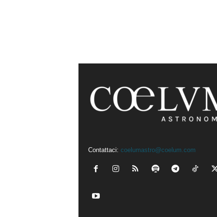
Contattaci:
coelumastro@coelum.com