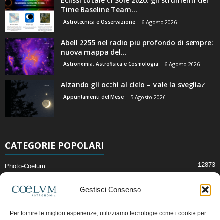
Eclissi totale di Sole 2026: gli strumenti del
Time Baseline Team...
Astrotecnica e Osservazione
6 Agosto 2026
Abell 2255 nel radio più profondo di sempre:
nuova mappa del...
Astronomia, Astrofisica e Cosmologia
6 Agosto 2026
Alzando gli occhi al cielo – Vale la sveglia?
Appuntamenti del Mese
5 Agosto 2026
CATEGORIE POPOLARI
12873
Photo-Coelum
2914
Mostre e Incontri
Gestisci Consenso
2409
News di Astronomia
1315
Cielo del Mese
Per fornire le migliori esperienze, utilizziamo tecnologie come i cookie per