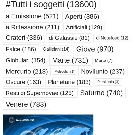
#Tutti i soggetti
(13600)
a Emissione
(521)
Aperti
(386)
a Riflessione
(211)
Artificiali
(129)
Crateri
(336)
di Galassie
(81)
di Nebulose
(12)
Giove
(970)
Falce
(186)
Galileiani
(14)
Marte
(731)
Globulari
(154)
Marte
(7)
Mercurio
(218)
Novilunio
(237)
Molecolari
(1)
Oscure
(163)
Planetarie
(183)
Plenilunio
(3)
Saturno
(740)
Resti di Supernovae
(125)
Venere
(783)