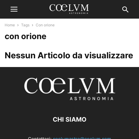
Home
Tags
Con orione
con orione
Nessun Articolo da visualizzare
CHI SIAMO
Contattaci:
coelumastro@coelum.com