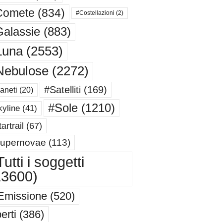
Comete
(834)
#Costellazioni
(2)
alassie
(883)
Luna
(2553)
Nebulose
(2272)
#Satelliti
(169)
aneti
(20)
#Sole
(1210)
yline
(41)
artrail
(67)
upernovae
(113)
utti i soggetti
13600)
Emissione
(520)
erti
(386)