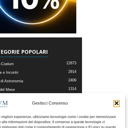
EGORIE POPOLARI
12873
-Coelum
2914
e e Incontri
2409
di Astronomia
1314
 del Mese
365
nomia, Astrofisica e Cosmologia
Gestisci Consenso
268
li e Risorse On-Line
192
og della Redazione
le migliori esperienze, utilizziamo tecnologie come i cookie per memorizzare
 alle informazioni del dispositivo. Il consenso a queste tecnologie ci
i elaborare dati come il comportamento di navigazione o ID unici su questo