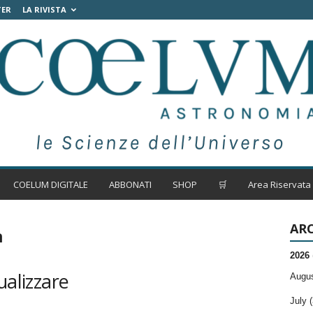
TER
LA RIVISTA
COELUM DIGITALE
ABBONATI
SHOP
🛒
Area Riservata
ARC
n
2026
ualizzare
Augus
July (