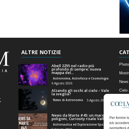
ALTRE NOTIZIE
CAT
Photo
Abell 2255 nel radio più
profondo di sempre: nuova
mappa del...
Mostr
Astronomia, Astrofisica e Cosmologia
News 
6 Agosto 2026
Alzando gli occhi al cielo – Vale
Cielo
la sveglia?
Astro
News di Astronomia
5 Agosto 2026
Artico
News da Marte #45: un mare di
Il Bl
Per fornire 
poligoni, Curiosity risale Valle...
e/o accedere
Astronautica ed Esplorazione Spaziale
permetterà d