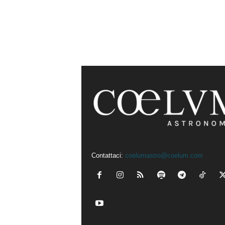
Contattaci:
coelumastro@coelum.com