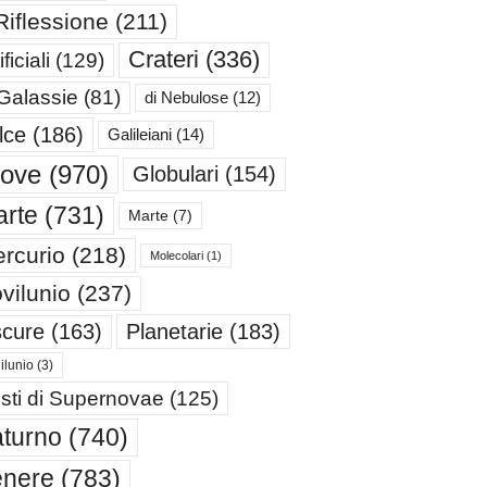
Riflessione
(211)
Crateri
(336)
ificiali
(129)
 Galassie
(81)
di Nebulose
(12)
lce
(186)
Galileiani
(14)
iove
(970)
Globulari
(154)
rte
(731)
Marte
(7)
rcurio
(218)
Molecolari
(1)
vilunio
(237)
cure
(163)
Planetarie
(183)
ilunio
(3)
sti di Supernovae
(125)
turno
(740)
enere
(783)