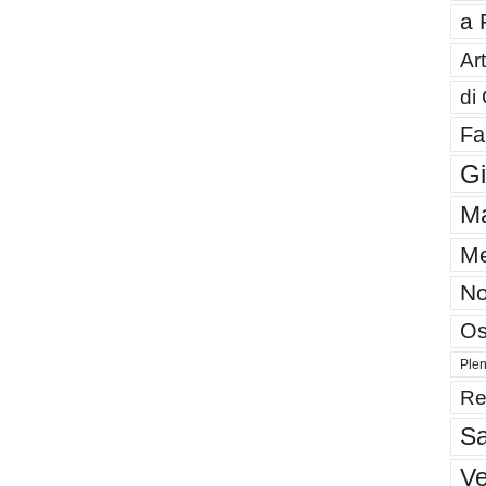
a 
Art
di
Fa
G
Ma
Me
No
Os
Plen
Re
Sa
V