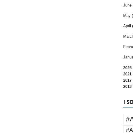
June 
May (
April 
March
Febru
Janua
2025 
2021 
2017 
2013 
I S
#
#A