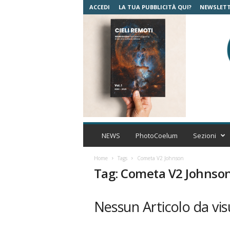
ACCEDI
LA TUA PUBBLICITÀ QUI?
NEWSLET
C
o
NEWS
PhotoCoelum
Sezioni
e
l
Home
Tags
Cometa V2 Johnson
u
Tag: Cometa V2 Johnso
m
A
s
Nessun Articolo da vis
t
r
o