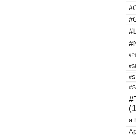
#
#G
#
#
#Pi
#Sk
#St
#S
#T
(
a 
Ap