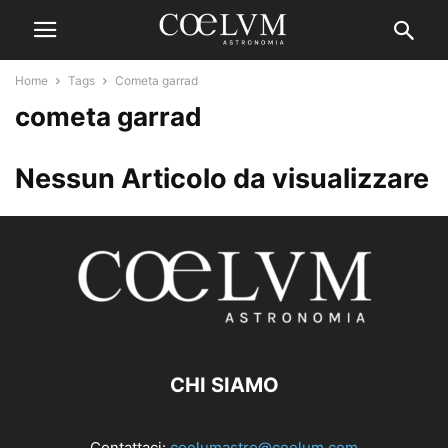
Home
Tags
Cometa garrad
cometa garrad
Nessun Articolo da visualizzare
CHI SIAMO
Contattaci:
coelumastro@coelum.com