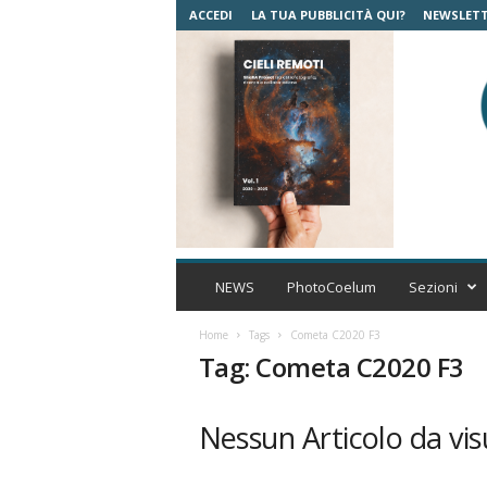
ACCEDI
LA TUA PUBBLICITÀ QUI?
NEWSLET
C
o
NEWS
PhotoCoelum
Sezioni
e
l
Home
Tags
Cometa C2020 F3
u
Tag: Cometa C2020 F3
m
A
s
Nessun Articolo da vis
t
r
o