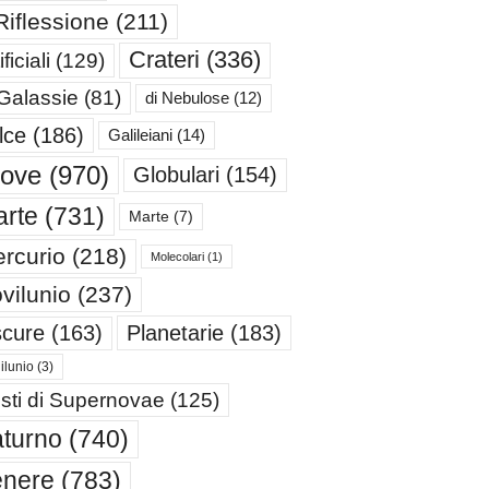
Riflessione
(211)
Crateri
(336)
ificiali
(129)
 Galassie
(81)
di Nebulose
(12)
lce
(186)
Galileiani
(14)
iove
(970)
Globulari
(154)
rte
(731)
Marte
(7)
rcurio
(218)
Molecolari
(1)
vilunio
(237)
cure
(163)
Planetarie
(183)
ilunio
(3)
sti di Supernovae
(125)
turno
(740)
enere
(783)