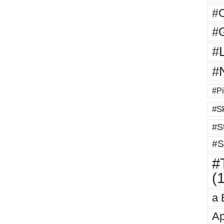
#
#G
#
#
#Pi
#Sk
#St
#S
#T
(
a 
Ap