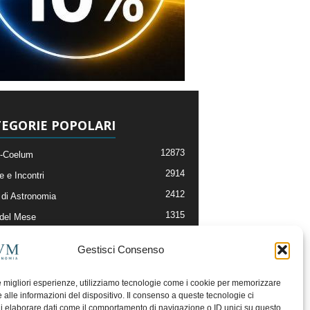
EGORIE POPOLARI
12873
-Coelum
2914
e e Incontri
2412
di Astronomia
1315
 del Mese
365
nomia, Astrofisica e Cosmologia
Gestisci Consenso
268
li e Risorse On-Line
192
og della Redazione
le migliori esperienze, utilizziamo tecnologie come i cookie per memorizzare
 alle informazioni del dispositivo. Il consenso a queste tecnologie ci
i elaborare dati come il comportamento di navigazione o ID unici su questo