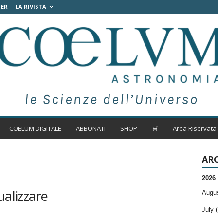
TER
LA RIVISTA
COELUM DIGITALE
ABBONATI
SHOP
🛒
Area Riservata
ARC
2026
ualizzare
Augus
July (