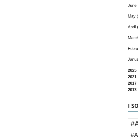
June 
May (
April 
March
Febru
Janua
2025 
2021 
2017 
2013 
I S
#
#A