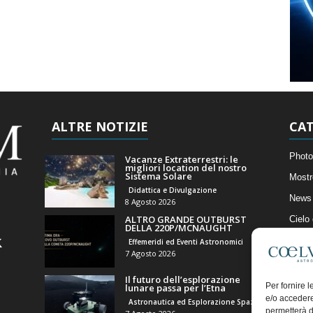
ALTRE NOTIZIE
CAT
Photo
Vacanze Extraterrestri: le
migliori location del nostro
Sistema Solare
Mostr
Didattica e Divulgazione
News 
8 Agosto 2026
ALTRO GRANDE OUTBURST
Cielo
DELLA 220P/MCNAUGHT
Astro
Effemeridi ed Eventi Astronomici
7 Agosto 2026
Artico
Il futuro dell’esplorazione
Il Bl
Per fornire 
lunare passa per l’Etna
e/o accedere
Astronautica ed Esplorazione Spaziale
permetterà d