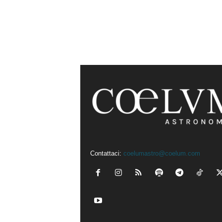
Contattaci:
coelumastro@coelum.com