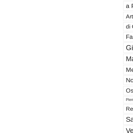
a 
Art
di
Fa
G
Ma
Me
No
Os
Plen
Re
Sa
V