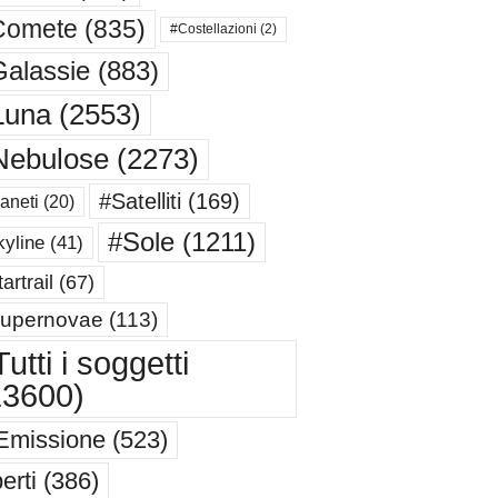
Comete
(835)
#Costellazioni
(2)
alassie
(883)
Luna
(2553)
Nebulose
(2273)
#Satelliti
(169)
aneti
(20)
#Sole
(1211)
yline
(41)
artrail
(67)
upernovae
(113)
utti i soggetti
13600)
Emissione
(523)
erti
(386)