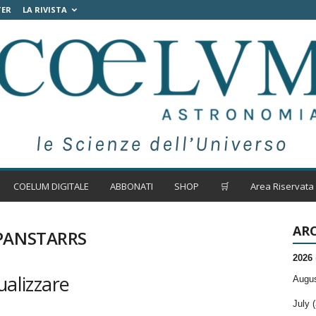
TER
LA RIVISTA
COELUM DIGITALE
ABBONATI
SHOP
🛒
Area Riservata
ARC
 PANSTARRS
2026
ualizzare
Augus
July (