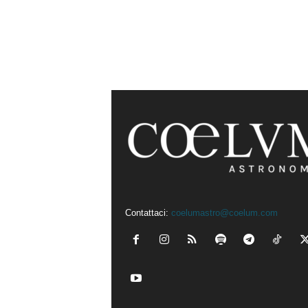
Contattaci:
coelumastro@coelum.com