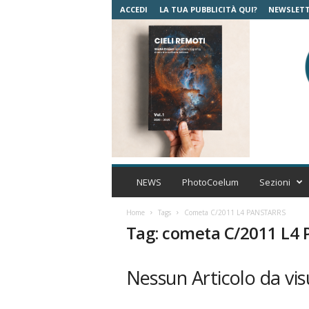
ACCEDI
LA TUA PUBBLICITÀ QUI?
NEWSLET
C
o
NEWS
PhotoCoelum
Sezioni
e
l
Home
Tags
Cometa C/2011 L4 PANSTARRS
u
Tag: cometa C/2011 L4
m
A
s
Nessun Articolo da vis
t
r
o