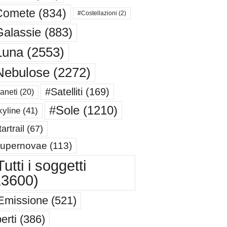
Comete
(834)
#Costellazioni
(2)
alassie
(883)
Luna
(2553)
Nebulose
(2272)
#Satelliti
(169)
aneti
(20)
#Sole
(1210)
yline
(41)
artrail
(67)
upernovae
(113)
utti i soggetti
13600)
Emissione
(521)
erti
(386)