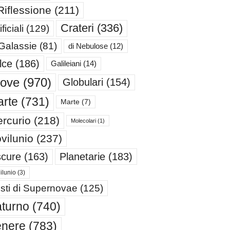
Riflessione
(211)
Crateri
(336)
ificiali
(129)
 Galassie
(81)
di Nebulose
(12)
lce
(186)
Galileiani
(14)
iove
(970)
Globulari
(154)
rte
(731)
Marte
(7)
rcurio
(218)
Molecolari
(1)
vilunio
(237)
cure
(163)
Planetarie
(183)
ilunio
(3)
sti di Supernovae
(125)
turno
(740)
enere
(783)