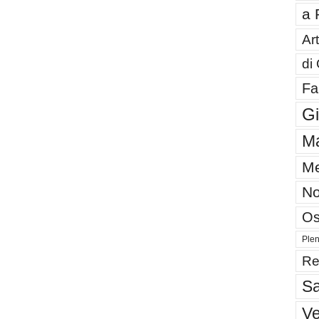
a 
Art
di
Fa
G
Ma
Me
No
Os
Plen
Re
Sa
V