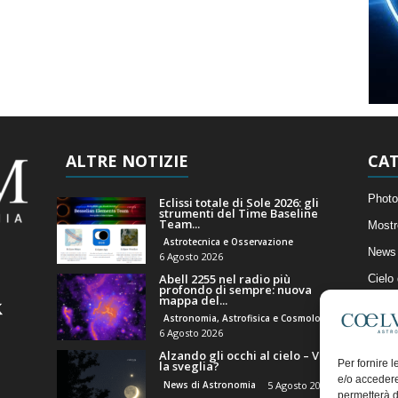
ALTRE NOTIZIE
CAT
Photo
Eclissi totale di Sole 2026: gli
strumenti del Time Baseline
Team...
Mostr
Astrotecnica e Osservazione
News 
6 Agosto 2026
Abell 2255 nel radio più
Cielo
profondo di sempre: nuova
mappa del...
Astro
Astronomia, Astrofisica e Cosmologia
Artico
6 Agosto 2026
Alzando gli occhi al cielo – Vale
Il Bl
Per fornire 
la sveglia?
e/o accedere
News di Astronomia
5 Agosto 2026
permetterà d