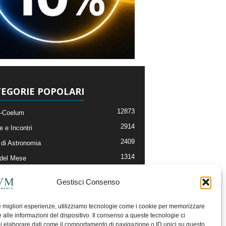
EGORIE POPOLARI
12873
-Coelum
2914
e e Incontri
2409
di Astronomia
1314
 del Mese
365
nomia, Astrofisica e Cosmologia
Gestisci Consenso
268
li e Risorse On-Line
192
og della Redazione
le migliori esperienze, utilizziamo tecnologie come i cookie per memorizzare
 alle informazioni del dispositivo. Il consenso a queste tecnologie ci
i elaborare dati come il comportamento di navigazione o ID unici su questo