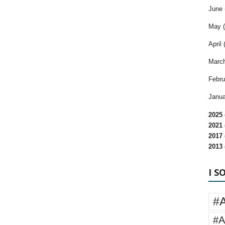
June 
May (
April 
March
Febru
Janua
2025 
2021 
2017 
2013 
I S
#
#A