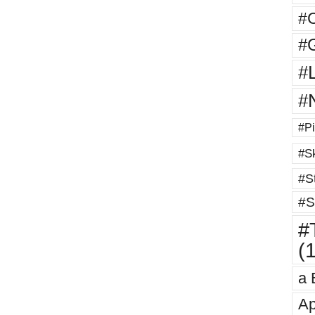
#
#G
#
#
#Pi
#Sk
#St
#S
#T
(
a 
Ap