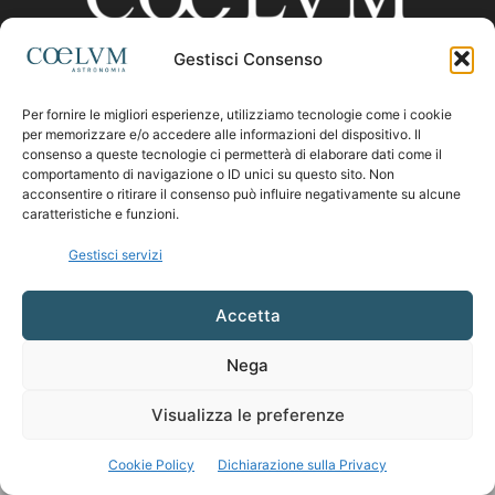
Gestisci Consenso
CHI SIAMO
Per fornire le migliori esperienze, utilizziamo tecnologie come i cookie
per memorizzare e/o accedere alle informazioni del dispositivo. Il
consenso a queste tecnologie ci permetterà di elaborare dati come il
comportamento di navigazione o ID unici su questo sito. Non
Contattaci:
coelumastro@coelum.com
acconsentire o ritirare il consenso può influire negativamente su alcune
caratteristiche e funzioni.
SEGUICI
Gestisci servizi
Accetta
Nega
Visualizza le preferenze
Cookie Policy
Dichiarazione sulla Privacy