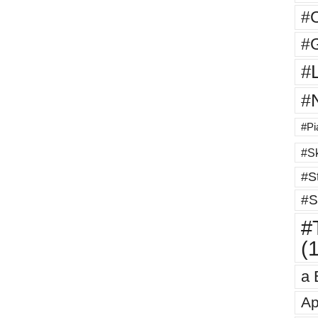
#
#G
#
#
#Pi
#Sk
#St
#S
#T
(
a 
Ap