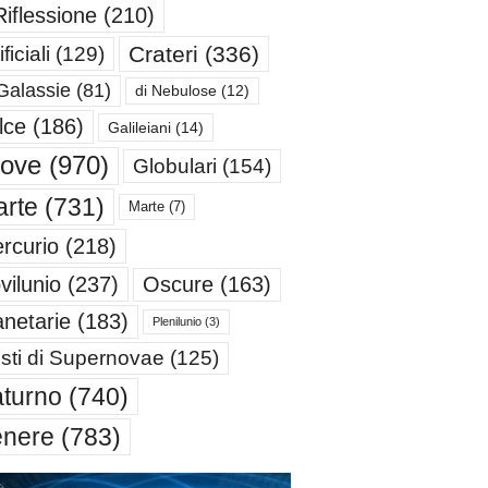
Riflessione
(210)
Crateri
(336)
ificiali
(129)
Galassie
(81)
di Nebulose
(12)
lce
(186)
Galileiani
(14)
iove
(970)
Globulari
(154)
rte
(731)
Marte
(7)
rcurio
(218)
Oscure
(163)
vilunio
(237)
anetarie
(183)
Plenilunio
(3)
sti di Supernovae
(125)
turno
(740)
enere
(783)