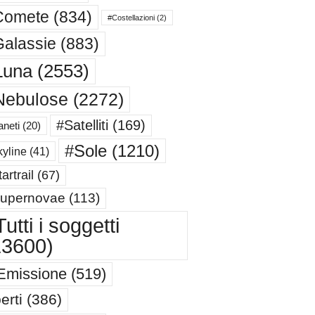
Comete
(834)
#Costellazioni
(2)
alassie
(883)
Luna
(2553)
Nebulose
(2272)
#Satelliti
(169)
aneti
(20)
#Sole
(1210)
yline
(41)
artrail
(67)
upernovae
(113)
utti i soggetti
13600)
Emissione
(519)
erti
(386)