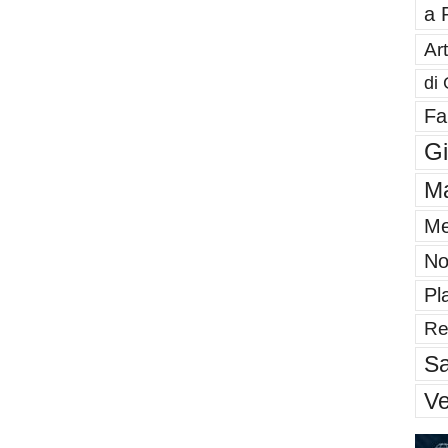
a 
Art
di 
Fa
G
Ma
Me
No
Pl
Re
Sa
V