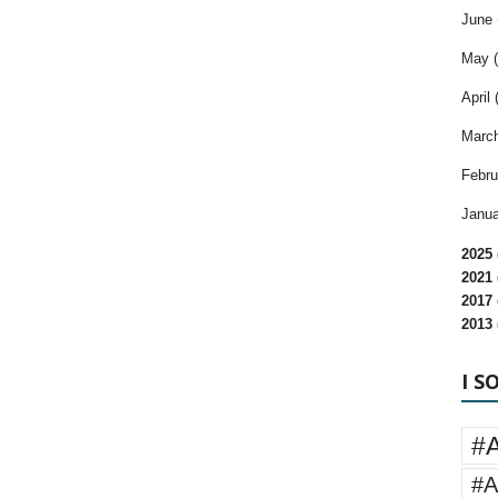
June 
May (
April 
March
Febru
Janua
2025 
2021 
2017 
2013 
I S
#
#A