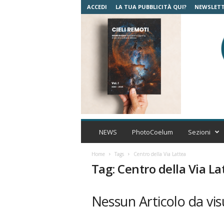
ACCEDI
LA TUA PUBBLICITÀ QUI?
NEWSLET
C
o
NEWS
PhotoCoelum
Sezioni
e
l
Home
Tags
Centro della Via Lattea
u
Tag: Centro della Via La
m
A
s
Nessun Articolo da vis
t
r
o