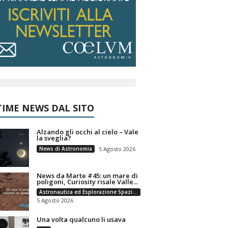
IME NEWS DAL SITO
Alzando gli occhi al cielo – Vale
la sveglia?
News di Astronomia
5 Agosto 2026
News da Marte #45: un mare di
poligoni, Curiosity risale Valle...
Astronautica ed Esplorazione Spaziale
5 Agosto 2026
Una volta qualcuno li usava