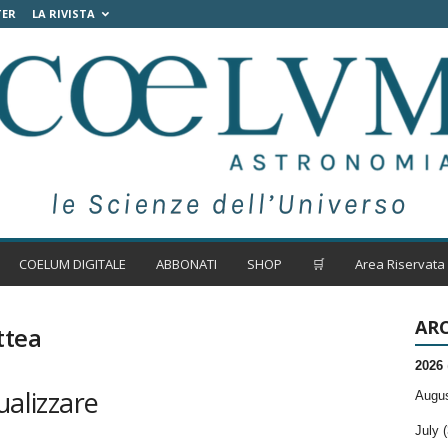
TER
LA RIVISTA
COELUM DIGITALE
ABBONATI
SHOP
🛒
Area Riservata
ARC
ttea
2026
ualizzare
Augus
July (