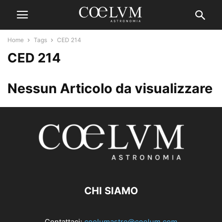
Home
Tags
CED 214
CED 214
Nessun Articolo da visualizzare
CHI SIAMO
Contattaci:
coelumastro@coelum.com