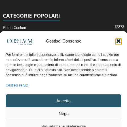
CATEGORIE POPOLARI
12873
Photo-Coelum
2914
Mostre e Incontri
Gestisci Consenso
2411
News di Astronomia
1315
Cielo del Mese
Per fornire le migliori esperienze, utilizziamo tecnologie come i cookie per
memorizzare e/o accedere alle informazioni del dispositivo. Il consenso a
365
Astronomia, Astrofisica e Cosmologia
queste tecnologie ci permetterà di elaborare dati come il comportamento di
268
navigazione o ID unici su questo sito. Non acconsentire o ritirare il
Articoli e Risorse On-Line
consenso può influire negativamente su alcune caratteristiche e funzioni.
192
Il Blog della Redazione
Gestisci servizi
Pubblicità:
ads@coelum.com
Accetta
Copyright © 1997 - 2024 vietata la riproduzione.
CF/P.IVA/VAT.C IT.01988340434
Nega
Privacy Policy
Termini e Condizioni di Vendita
Diritto di recesso
Visualizza le preferenze