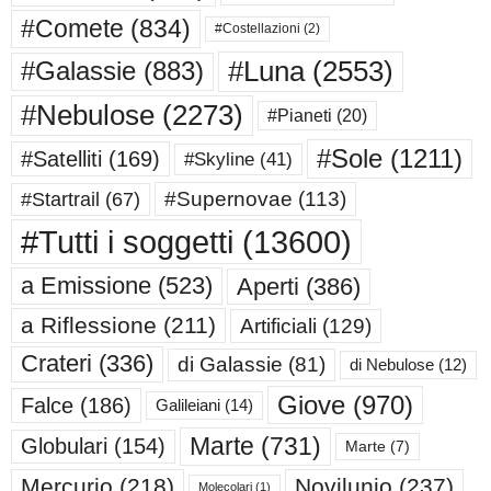
#Comete
(834)
#Costellazioni
(2)
#Luna
(2553)
#Galassie
(883)
#Nebulose
(2273)
#Pianeti
(20)
#Sole
(1211)
#Satelliti
(169)
#Skyline
(41)
#Supernovae
(113)
#Startrail
(67)
#Tutti i soggetti
(13600)
a Emissione
(523)
Aperti
(386)
a Riflessione
(211)
Artificiali
(129)
Crateri
(336)
di Galassie
(81)
di Nebulose
(12)
Giove
(970)
Falce
(186)
Galileiani
(14)
Marte
(731)
Globulari
(154)
Marte
(7)
Mercurio
(218)
Novilunio
(237)
Molecolari
(1)