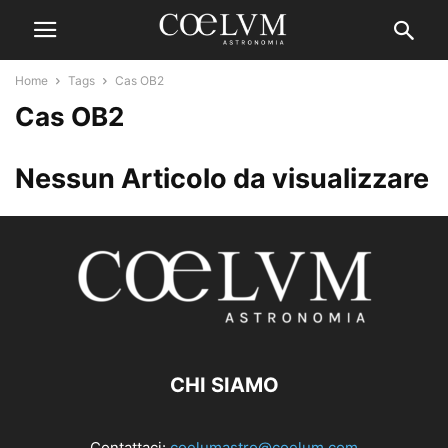
Home
Tags
Cas OB2
Cas OB2
Nessun Articolo da visualizzare
CHI SIAMO
Contattaci:
coelumastro@coelum.com