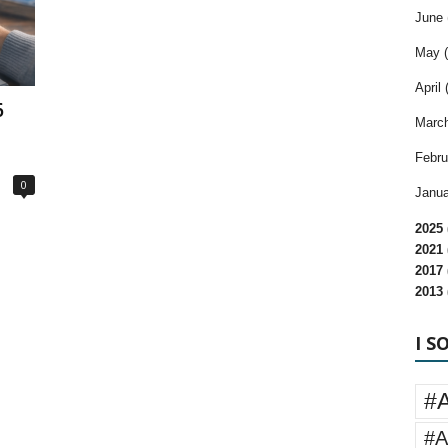
June 
May (
April 
6
March
Febru
0
Janua
2025 
2021 
2017 
2013 
I S
#
#A