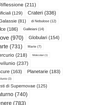
Riflessione
(211)
Crateri
(336)
ificiali
(129)
 Galassie
(81)
di Nebulose
(12)
lce
(186)
Galileiani
(14)
iove
(970)
Globulari
(154)
rte
(731)
Marte
(7)
rcurio
(218)
Molecolari
(1)
vilunio
(237)
cure
(163)
Planetarie
(183)
ilunio
(3)
sti di Supernovae
(125)
turno
(740)
enere
(783)