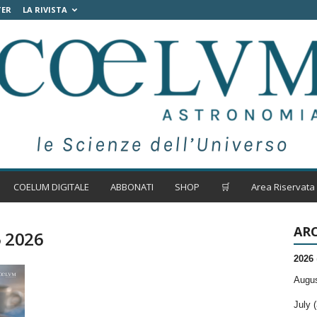
TER
LA RIVISTA
COELUM DIGITALE
ABBONATI
SHOP
🛒
Area Riservata
ARC
5 2026
2026
Augus
July (