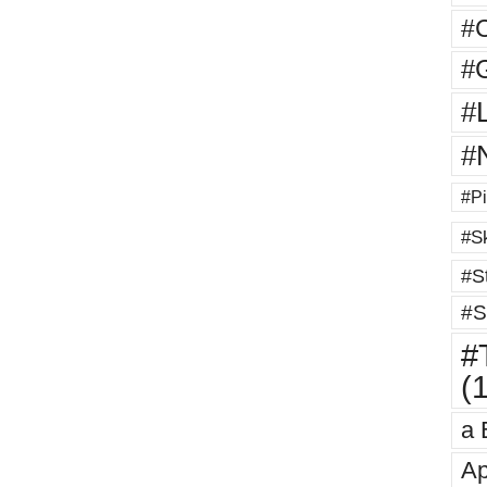
#
#G
#
#
#Pi
#Sk
#St
#S
#T
(
a 
Ap