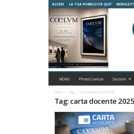
ACCEDI
LA TUA PUBBLICITÀ QUI?
NEWSLET
C
o
NEWS
PhotoCoelum
Sezioni
e
l
Home
Tags
Carta docente 2025 2026
u
Tag: carta docente 202
m
A
s
t
r
o