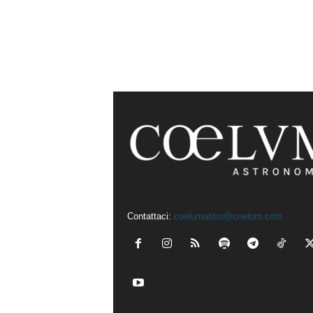
Contattaci:
coelumastro@coelum.com