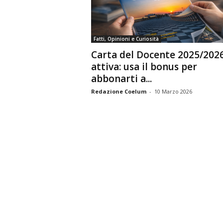
n
o
m
Fatti, Opinioni e Curiosità
i
Carta del Docente 2025/202
a
attiva: usa il bonus per
abbonarti a...
Redazione Coelum
-
10 Marzo 2026