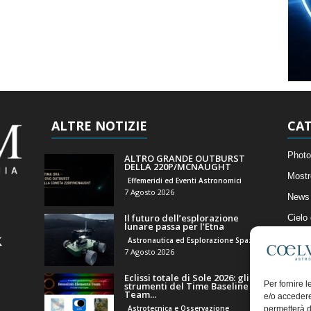
ALTRE NOTIZIE
CAT
Photo
ALTRO GRANDE OUTBURST
DELLA 220P/MCNAUGHT
Mostr
Effemeridi ed Eventi Astronomici
7 Agosto 2026
News 
Il futuro dell’esplorazione
Cielo
lunare passa per l’Etna
Astro
Astronautica ed Esplorazione Spaziale
7 Agosto 2026
Artico
Eclissi totale di Sole 2026: gli
Il Bl
Per fornire 
strumenti del Time Baseline
Team...
e/o accedere
Astrotecnica e Osservazione
permetterà d