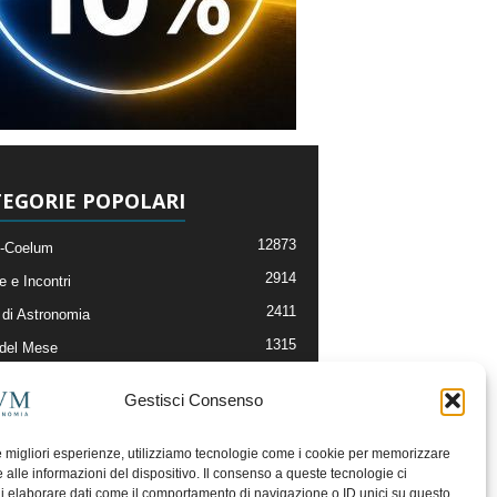
EGORIE POPOLARI
12873
-Coelum
2914
e e Incontri
2411
di Astronomia
1315
 del Mese
365
nomia, Astrofisica e Cosmologia
Gestisci Consenso
268
li e Risorse On-Line
192
og della Redazione
le migliori esperienze, utilizziamo tecnologie come i cookie per memorizzare
 alle informazioni del dispositivo. Il consenso a queste tecnologie ci
i elaborare dati come il comportamento di navigazione o ID unici su questo