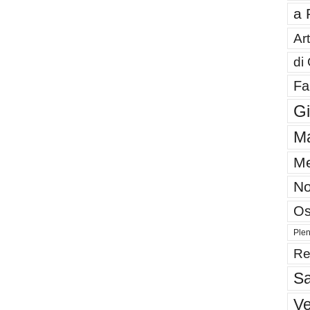
a 
Art
di
Fa
G
Ma
Me
No
Os
Plen
Re
Sa
V