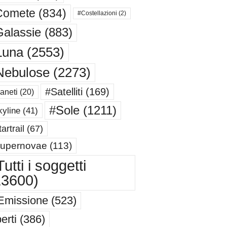
Comete
(834)
#Costellazioni
(2)
alassie
(883)
Luna
(2553)
Nebulose
(2273)
#Satelliti
(169)
aneti
(20)
#Sole
(1211)
yline
(41)
artrail
(67)
upernovae
(113)
utti i soggetti
13600)
Emissione
(523)
erti
(386)