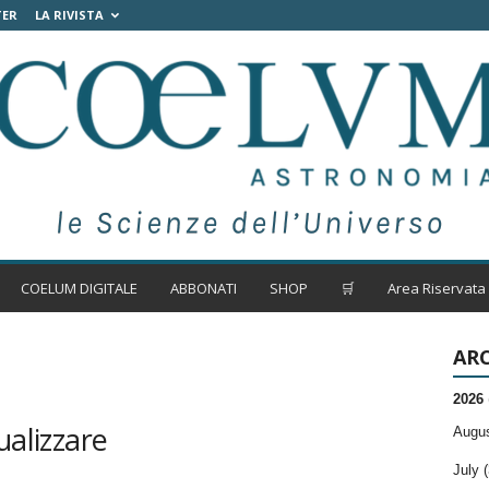
TER
LA RIVISTA
COELUM DIGITALE
ABBONATI
SHOP
🛒
Area Riservata
ARC
2026
ualizzare
Augus
July (