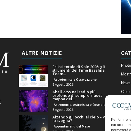
ALTRE NOTIZIE
CAT
Photo
Eclissi totale di Sole 2026: gli
strumenti del Time Baseline
Team...
Mostr
Astrotecnica e Osservazione
News 
6 Agosto 2026
Abell 2255 nel radio più
Cielo
profondo di sempre: nuova
mappa del...
Astro
Astronomia, Astrofisica e Cosmologia
Artico
6 Agosto 2026
Alzando gli occhi al cielo – Vale
Il Bl
Per fornire 
la sveglia?
e/o accedere
Appuntamenti del Mese
permetterà d