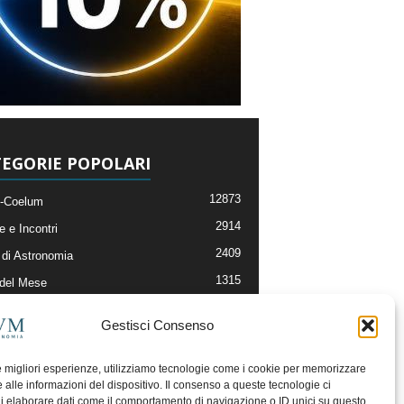
EGORIE POPOLARI
12873
-Coelum
2914
e e Incontri
2409
di Astronomia
1315
 del Mese
365
nomia, Astrofisica e Cosmologia
Gestisci Consenso
268
li e Risorse On-Line
192
og della Redazione
le migliori esperienze, utilizziamo tecnologie come i cookie per memorizzare
 alle informazioni del dispositivo. Il consenso a queste tecnologie ci
i elaborare dati come il comportamento di navigazione o ID unici su questo