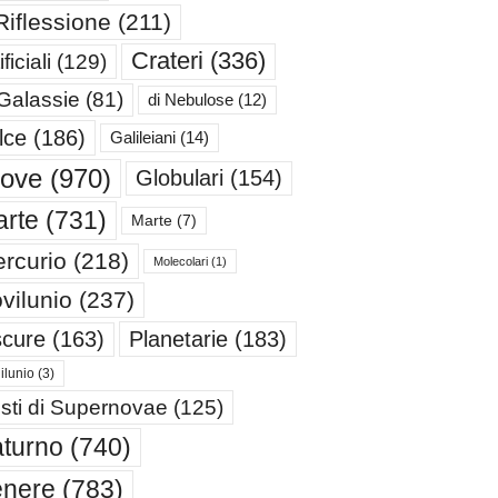
Riflessione
(211)
Crateri
(336)
ificiali
(129)
 Galassie
(81)
di Nebulose
(12)
lce
(186)
Galileiani
(14)
iove
(970)
Globulari
(154)
rte
(731)
Marte
(7)
rcurio
(218)
Molecolari
(1)
vilunio
(237)
cure
(163)
Planetarie
(183)
ilunio
(3)
sti di Supernovae
(125)
turno
(740)
enere
(783)