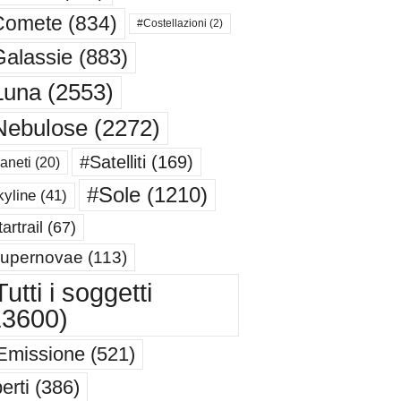
Comete
(834)
#Costellazioni
(2)
alassie
(883)
Luna
(2553)
Nebulose
(2272)
#Satelliti
(169)
aneti
(20)
#Sole
(1210)
yline
(41)
artrail
(67)
upernovae
(113)
utti i soggetti
13600)
Emissione
(521)
erti
(386)