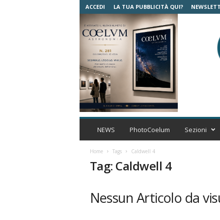
ACCEDI
LA TUA PUBBLICITÀ QUI?
NEWSLET
C
o
NEWS
PhotoCoelum
Sezioni
e
l
Home
Tags
Caldwell 4
u
Tag: Caldwell 4
m
A
s
Nessun Articolo da vis
t
r
o