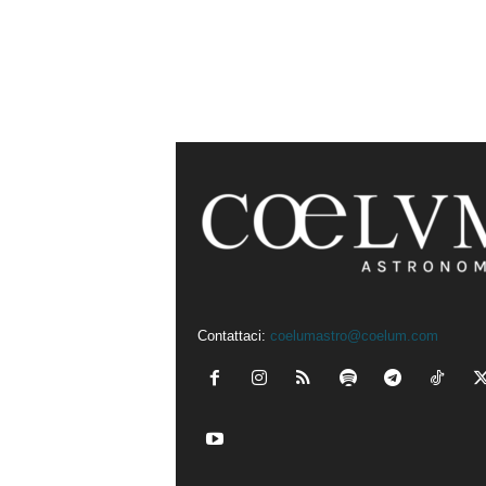
Contattaci:
coelumastro@coelum.com