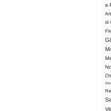
a 
Art
di
Fa
G
Ma
Me
No
Os
Plen
Re
Sa
V