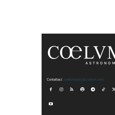
Contattaci:
coelumastro@coelum.com