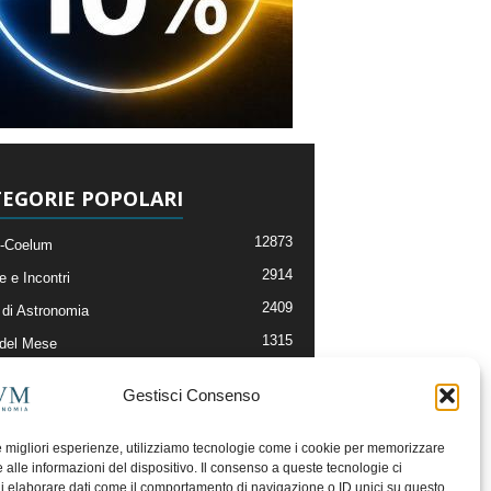
EGORIE POPOLARI
12873
-Coelum
2914
e e Incontri
2409
di Astronomia
1315
 del Mese
365
nomia, Astrofisica e Cosmologia
Gestisci Consenso
268
li e Risorse On-Line
192
og della Redazione
le migliori esperienze, utilizziamo tecnologie come i cookie per memorizzare
 alle informazioni del dispositivo. Il consenso a queste tecnologie ci
i elaborare dati come il comportamento di navigazione o ID unici su questo