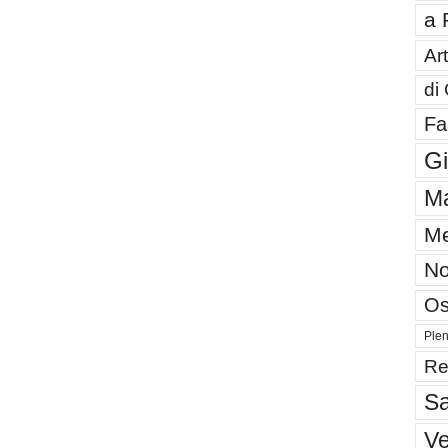
a 
Art
di
Fa
G
Ma
Me
No
Os
Plen
Re
Sa
V