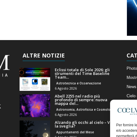
ALTRE NOTIZIE
CAT
Photo
Eclissi totale di Sole 2026: gli
strumenti del Time Baseline
Team...
Mostr
Astrotecnica e Osservazione
News 
6 Agosto 2026
Abell 2255 nel radio più
Cielo
profondo di sempre: nuova
mappa del...
Astro
Astronomia, Astrofisica e Cosmologia
Artico
6 Agosto 2026
Alzando gli occhi al cielo – Vale
Il Bl
Per fornire 
la sveglia?
e/o accedere
Appuntamenti del Mese
permetterà d