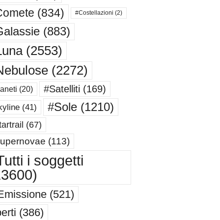
Comete
(834)
#Costellazioni
(2)
alassie
(883)
Luna
(2553)
Nebulose
(2272)
#Satelliti
(169)
aneti
(20)
#Sole
(1210)
yline
(41)
artrail
(67)
upernovae
(113)
utti i soggetti
13600)
Emissione
(521)
erti
(386)