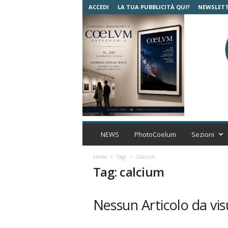
ACCEDI
LA TUA PUBBLICITÀ QUI?
NEWSLET
C
o
NEWS
PhotoCoelum
Sezioni
e
l
Home
Tags
Calcium
u
Tag: calcium
m
A
s
Nessun Articolo da vis
t
r
o