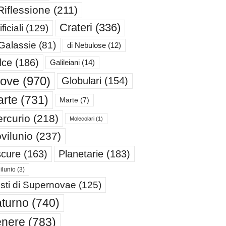
Riflessione
(211)
Crateri
(336)
ificiali
(129)
 Galassie
(81)
di Nebulose
(12)
lce
(186)
Galileiani
(14)
iove
(970)
Globulari
(154)
rte
(731)
Marte
(7)
rcurio
(218)
Molecolari
(1)
vilunio
(237)
cure
(163)
Planetarie
(183)
ilunio
(3)
sti di Supernovae
(125)
turno
(740)
enere
(783)