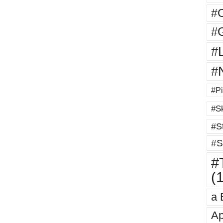
#
#G
#
#
#Pi
#Sk
#St
#S
#T
(
a 
Ap