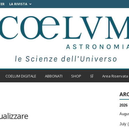
TER
LA RIVISTA
COELUM DIGITALE
ABBONATI
SHOP
🛒
Area Riservata
ARC
2026
ualizzare
Augus
July (