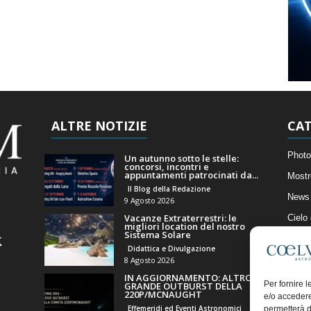
ALTRE NOTIZIE
CAT
Photo
Un autunno sotto le stelle:
concorsi, incontri e
appuntamenti patrocinati da...
Mostr
Il Blog della Redazione
News 
9 Agosto 2026
Vacanze Extraterrestri: le
Cielo
migliori location del nostro
Sistema Solare
Astro
Didattica e Divulgazione
Artico
8 Agosto 2026
IN AGGIORNAMENTO: ALTRO
Il Bl
Per fornire 
GRANDE OUTBURST DELLA
220P/MCNAUGHT
e/o accedere
Effemeridi ed Eventi Astronomici
permetterà d