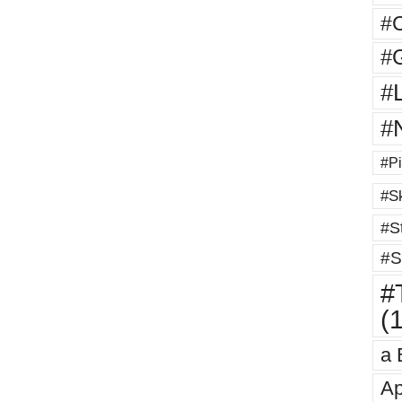
#
#G
#
#
#Pi
#Sk
#St
#S
#T
(
a 
Ap