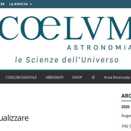
TER
LA RIVISTA
COELUM DIGITALE
ABBONATI
SHOP
🛒
Area Riservata
ARC
2026
ualizzare
Augus
July (