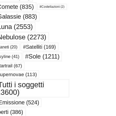
Comete
(835)
#Costellazioni
(2)
alassie
(883)
Luna
(2553)
Nebulose
(2273)
#Satelliti
(169)
aneti
(20)
#Sole
(1211)
yline
(41)
artrail
(67)
upernovae
(113)
utti i soggetti
13600)
Emissione
(524)
erti
(386)