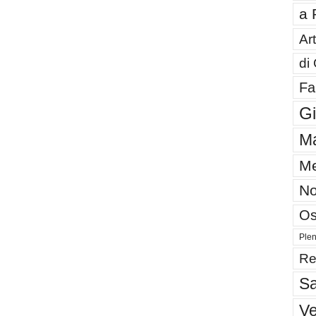
a 
Art
di
Fa
G
Ma
Me
No
Os
Plen
Re
Sa
V