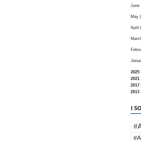
June 
May (
April 
March
Febru
Janua
2025 
2021 
2017 
2013 
I S
#
#A