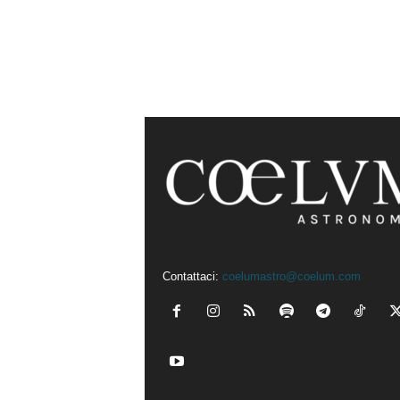
Contattaci:
coelumastro@coelum.com