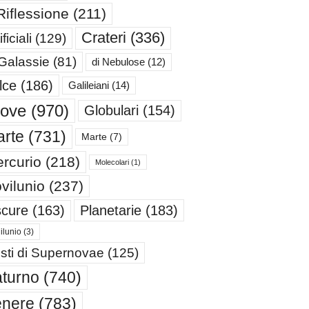
Riflessione
(211)
Crateri
(336)
ificiali
(129)
 Galassie
(81)
di Nebulose
(12)
lce
(186)
Galileiani
(14)
iove
(970)
Globulari
(154)
rte
(731)
Marte
(7)
rcurio
(218)
Molecolari
(1)
vilunio
(237)
cure
(163)
Planetarie
(183)
ilunio
(3)
sti di Supernovae
(125)
turno
(740)
enere
(783)