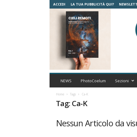
ACCEDI
LA TUA PUBBLICITÀ QUI?
NEWSLET
C
o
NEWS
PhotoCoelum
Sezioni
e
l
Home
Tags
Ca-K
u
Tag: Ca-K
m
A
s
Nessun Articolo da vis
t
r
o