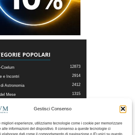
EGORIE POPOLARI
12873
-Coelum
2914
e e Incontri
2412
di Astronomia
1315
 del Mese
365
nomia, Astrofisica e Cosmologia
Gestisci Consenso
268
li e Risorse On-Line
193
og della Redazione
le migliori esperienze, utilizziamo tecnologie come i cookie per memorizzare
 alle informazioni del dispositivo. Il consenso a queste tecnologie ci
i elaborare dati come il comportamento di navigazione o ID unici su questo