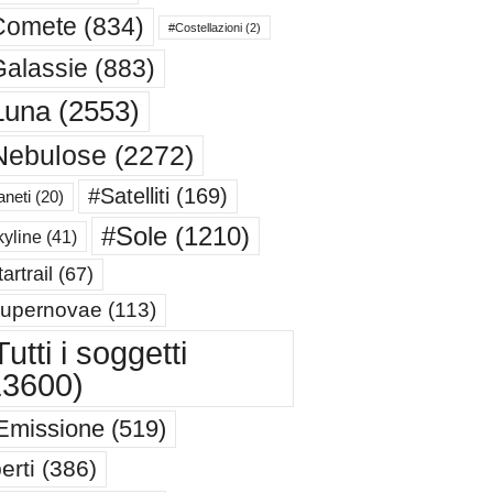
Comete
(834)
#Costellazioni
(2)
alassie
(883)
Luna
(2553)
Nebulose
(2272)
#Satelliti
(169)
aneti
(20)
#Sole
(1210)
yline
(41)
artrail
(67)
upernovae
(113)
utti i soggetti
13600)
Emissione
(519)
erti
(386)