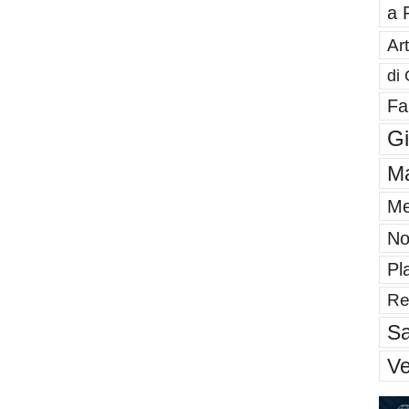
a 
Art
di 
Fa
G
Ma
Me
No
Pl
Re
Sa
V