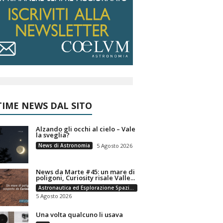
IME NEWS DAL SITO
Alzando gli occhi al cielo – Vale
la sveglia?
News di Astronomia
5 Agosto 2026
News da Marte #45: un mare di
poligoni, Curiosity risale Valle...
Astronautica ed Esplorazione Spaziale
5 Agosto 2026
Una volta qualcuno li usava