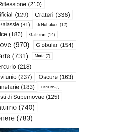
Riflessione
(210)
Crateri
(336)
ificiali
(129)
Galassie
(81)
di Nebulose
(12)
lce
(186)
Galileiani
(14)
iove
(970)
Globulari
(154)
rte
(731)
Marte
(7)
rcurio
(218)
Oscure
(163)
vilunio
(237)
anetarie
(183)
Plenilunio
(3)
sti di Supernovae
(125)
turno
(740)
enere
(783)