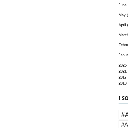
June 
May (
April 
March
Febru
Janua
2025 
2021 
2017 
2013 
I S
#
#A