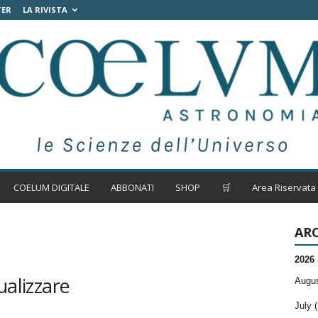
TER
LA RIVISTA
COELUM DIGITALE
ABBONATI
SHOP
🛒
Area Riservata
ARC
2026
ualizzare
Augus
July (