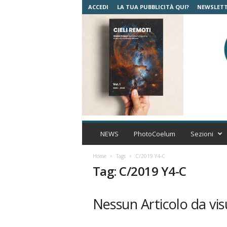
ACCEDI
LA TUA PUBBLICITÀ QUI?
NEWSLET
C
o
NEWS
PhotoCoelum
Sezioni
e
l
Home
Tags
C/2019 Y4-C
u
Tag: C/2019 Y4-C
m
A
s
Nessun Articolo da vis
t
r
o