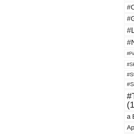
#
#G
#
#
#Pi
#Sk
#St
#S
#T
(
a 
Ap