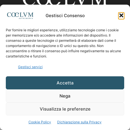
Gestisci Consenso
CHI SIAMO
Per fornire le migliori esperienze, utilizziamo tecnologie come i cookie
per memorizzare e/o accedere alle informazioni del dispositivo. Il
consenso a queste tecnologie ci permetterà di elaborare dati come il
comportamento di navigazione o ID unici su questo sito. Non
Contattaci:
coelumastro@coelum.com
acconsentire o ritirare il consenso può influire negativamente su alcune
caratteristiche e funzioni.
SEGUICI
Gestisci servizi
Accetta
Nega
Visualizza le preferenze
Cookie Policy
Dichiarazione sulla Privacy