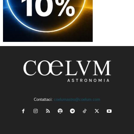
Contattaci:
coelumastro@coelum.com