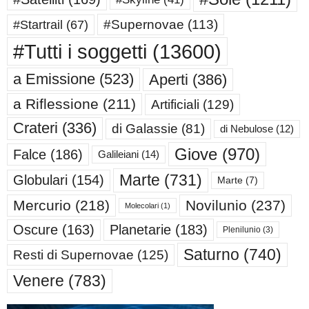
#Supernovae
(113)
#Startrail
(67)
#Tutti i soggetti
(13600)
a Emissione
(523)
Aperti
(386)
a Riflessione
(211)
Artificiali
(129)
Crateri
(336)
di Galassie
(81)
di Nebulose
(12)
Giove
(970)
Falce
(186)
Galileiani
(14)
Marte
(731)
Globulari
(154)
Marte
(7)
Mercurio
(218)
Novilunio
(237)
Molecolari
(1)
Oscure
(163)
Planetarie
(183)
Plenilunio
(3)
Saturno
(740)
Resti di Supernovae
(125)
Venere
(783)