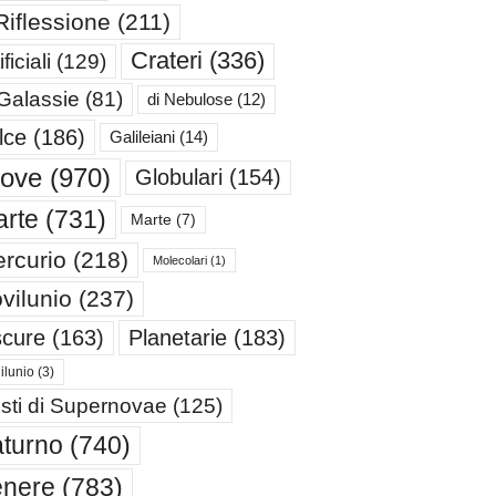
Riflessione
(211)
Crateri
(336)
ificiali
(129)
 Galassie
(81)
di Nebulose
(12)
lce
(186)
Galileiani
(14)
iove
(970)
Globulari
(154)
rte
(731)
Marte
(7)
rcurio
(218)
Molecolari
(1)
vilunio
(237)
cure
(163)
Planetarie
(183)
ilunio
(3)
sti di Supernovae
(125)
turno
(740)
enere
(783)