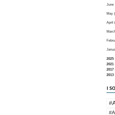
June 
May (
April 
March
Febru
Janua
2025 
2021 
2017 
2013 
I S
#
#A