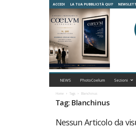
ACCEDI
LA TUA PUBBLICITÀ QUI?
NEWSLET
C
o
NEWS
PhotoCoelum
Sezioni
e
l
Home
Tags
Blanchinus
u
Tag: Blanchinus
m
A
s
Nessun Articolo da vis
t
r
o