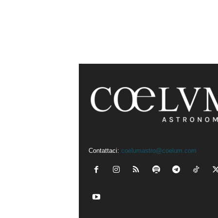
Contattaci:
coelumastro@coelum.com