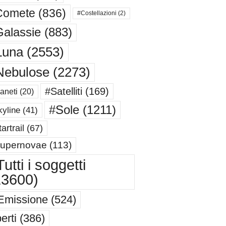
Comete
(836)
#Costellazioni
(2)
alassie
(883)
Luna
(2553)
Nebulose
(2273)
#Satelliti
(169)
aneti
(20)
#Sole
(1211)
yline
(41)
artrail
(67)
upernovae
(113)
utti i soggetti
13600)
Emissione
(524)
erti
(386)