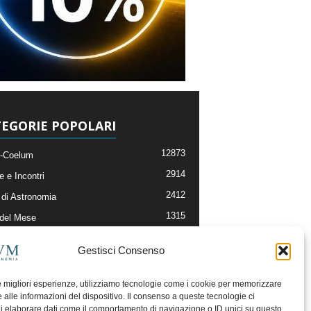
EGORIE POPOLARI
12873
-Coelum
2914
e e Incontri
2412
di Astronomia
1315
 del Mese
365
nomia, Astrofisica e Cosmologia
Gestisci Consenso
268
li e Risorse On-Line
193
og della Redazione
le migliori esperienze, utilizziamo tecnologie come i cookie per memorizzare
 alle informazioni del dispositivo. Il consenso a queste tecnologie ci
i elaborare dati come il comportamento di navigazione o ID unici su questo