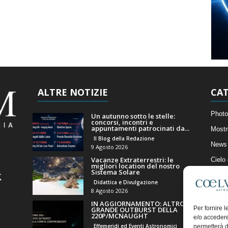
ALTRE NOTIZIE
CAT
Photo
Un autunno sotto le stelle:
concorsi, incontri e
appuntamenti patrocinati da...
Mostr
Il Blog della Redazione
News 
9 Agosto 2026
Vacanze Extraterrestri: le
Cielo
migliori location del nostro
Sistema Solare
Astro
Didattica e Divulgazione
Artico
8 Agosto 2026
IN AGGIORNAMENTO: ALTRO
Il Bl
Per fornire 
GRANDE OUTBURST DELLA
220P/MCNAUGHT
e/o accedere
Effemeridi ed Eventi Astronomici
permetterà d