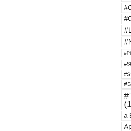
#
#G
#
#
#Pi
#Sk
#St
#S
#T
(
a 
Ap