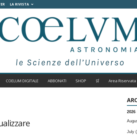
TER
LA RIVISTA
COELUM DIGITALE
ABBONATI
SHOP
🛒
Area Riservata
ARC
2026
ualizzare
Augus
July (