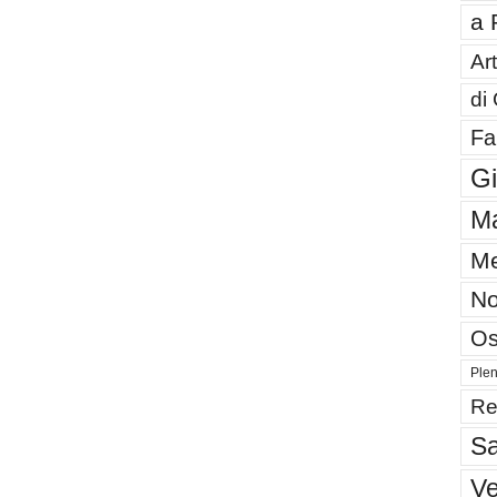
a 
Art
di
Fa
G
Ma
Me
No
Os
Plen
Re
Sa
V