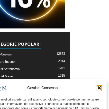
EGORIE POPOLARI
12873
-Coelum
2914
e e Incontri
2411
di Astronomia
1315
 del Mese
365
nomia, Astrofisica e Cosmologia
Gestisci Consenso
268
li e Risorse On-Line
192
og della Redazione
le migliori esperienze, utilizziamo tecnologie come i cookie per memorizzare
 alle informazioni del dispositivo. Il consenso a queste tecnologie ci
i elaborare dati come il comportamento di navigazione o ID unici su questo