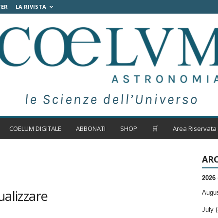
TER
LA RIVISTA
COELUM DIGITALE
ABBONATI
SHOP
🛒
Area Riservata
ARC
2026
ualizzare
Augus
July (