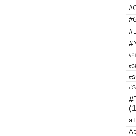
#
#G
#
#
#Pi
#Sk
#St
#S
#T
(
a 
Ap