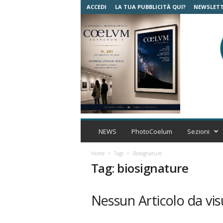
ACCEDI
LA TUA PUBBLICITÀ QUI?
NEWSLET
C
o
NEWS
PhotoCoelum
Sezioni
e
l
Home
Tags
Biosignature
u
Tag: biosignature
m
A
s
Nessun Articolo da vis
t
r
o