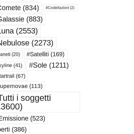
Comete
(834)
#Costellazioni
(2)
alassie
(883)
Luna
(2553)
Nebulose
(2273)
#Satelliti
(169)
aneti
(20)
#Sole
(1211)
yline
(41)
artrail
(67)
upernovae
(113)
utti i soggetti
13600)
Emissione
(523)
erti
(386)