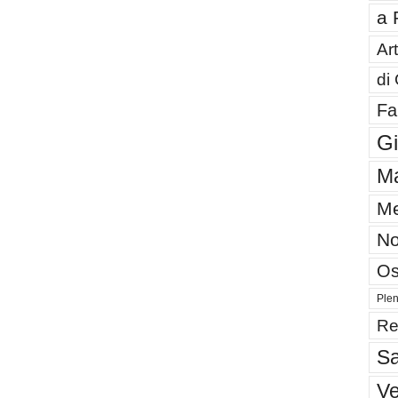
a 
Art
di
Fa
G
Ma
Me
No
Os
Plen
Re
Sa
V