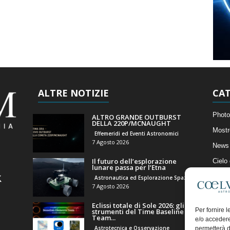
ALTRE NOTIZIE
CAT
Photo
ALTRO GRANDE OUTBURST
DELLA 220P/MCNAUGHT
Mostr
Effemeridi ed Eventi Astronomici
7 Agosto 2026
News 
Il futuro dell’esplorazione
Cielo
lunare passa per l’Etna
Astro
Astronautica ed Esplorazione Spaziale
7 Agosto 2026
Artico
Eclissi totale di Sole 2026: gli
Il Bl
Per fornire 
strumenti del Time Baseline
Team...
e/o accedere
Astrotecnica e Osservazione
permetterà d