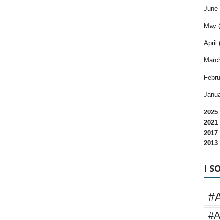
June 
May (
April 
March
Febru
Janua
2025 
2021 
2017 
2013 
I S
#
#A