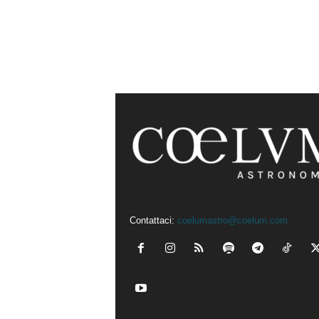
Contattaci:
coelumastro@coelum.com