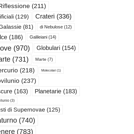
Riflessione
(211)
Crateri
(336)
ificiali
(129)
 Galassie
(81)
di Nebulose
(12)
lce
(186)
Galileiani
(14)
iove
(970)
Globulari
(154)
rte
(731)
Marte
(7)
rcurio
(218)
Molecolari
(1)
vilunio
(237)
cure
(163)
Planetarie
(183)
ilunio
(3)
sti di Supernovae
(125)
turno
(740)
enere
(783)