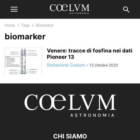
Home
Tags
Biomarker
biomarker
Venere: tracce di fosfina nei dati
Pioneer 13
Redazione Coelum
-
13 Ottobre 2020
CHI SIAMO