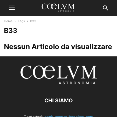
Home
Tags
B33
B33
Nessun Articolo da visualizzare
CHI SIAMO
Contattaci:
coelumastro@coelum.com