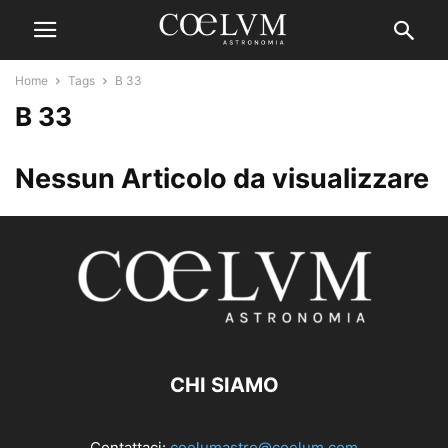
Home
Tags
B 33
B 33
Nessun Articolo da visualizzare
CHI SIAMO
Contattaci:
coelumastro@coelum.com