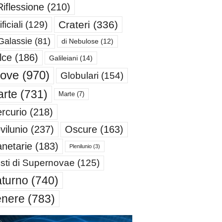
Riflessione
(210)
Crateri
(336)
ificiali
(129)
Galassie
(81)
di Nebulose
(12)
lce
(186)
Galileiani
(14)
iove
(970)
Globulari
(154)
rte
(731)
Marte
(7)
rcurio
(218)
Oscure
(163)
vilunio
(237)
anetarie
(183)
Plenilunio
(3)
sti di Supernovae
(125)
turno
(740)
enere
(783)