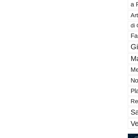
a 
Art
di 
Fa
G
Ma
Me
No
Pl
Re
Sa
V