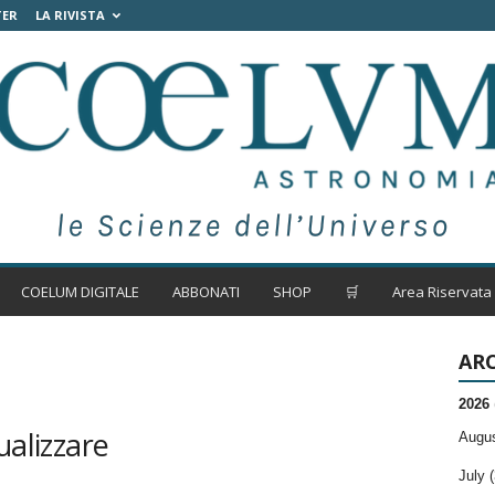
TER
LA RIVISTA
COELUM DIGITALE
ABBONATI
SHOP
🛒
Area Riservata
ARC
2026
ualizzare
Augus
July (