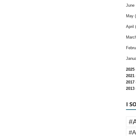
June 
May (
April 
March
Febru
Janua
2025 
2021 
2017 
2013 
I S
#
#A