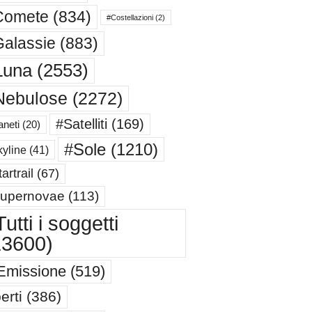
Comete
(834)
#Costellazioni
(2)
alassie
(883)
Luna
(2553)
Nebulose
(2272)
#Satelliti
(169)
aneti
(20)
#Sole
(1210)
yline
(41)
artrail
(67)
upernovae
(113)
utti i soggetti
13600)
Emissione
(519)
erti
(386)