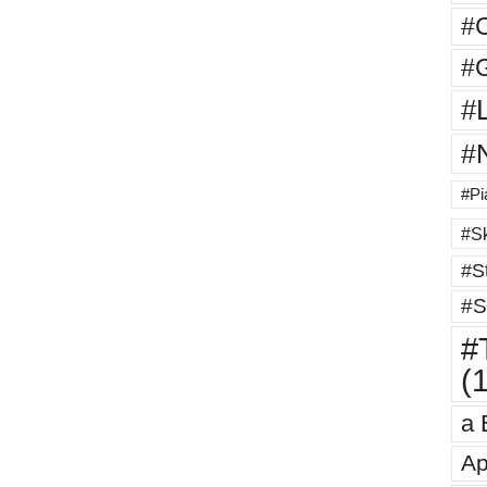
#
#G
#
#
#Pi
#Sk
#St
#S
#T
(
a 
Ap