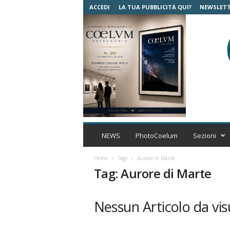
ACCEDI
LA TUA PUBBLICITÀ QUI?
NEWSLET
C
o
NEWS
PhotoCoelum
Sezioni
e
l
Home
Tags
Aurore di Marte
u
Tag: Aurore di Marte
m
A
s
Nessun Articolo da vis
t
r
o