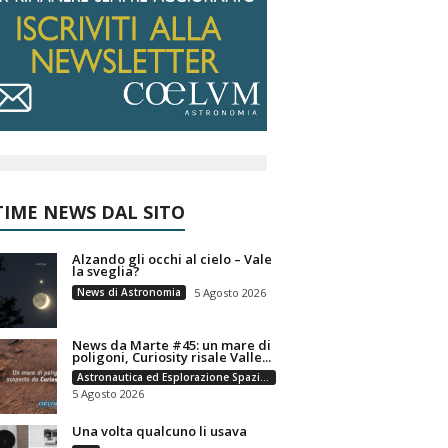
IME NEWS DAL SITO
Alzando gli occhi al cielo – Vale
la sveglia?
News di Astronomia
5 Agosto 2026
News da Marte #45: un mare di
poligoni, Curiosity risale Valle...
Astronautica ed Esplorazione Spaziale
5 Agosto 2026
Una volta qualcuno li usava