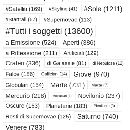
#Sole
(1211)
#Satelliti
(169)
#Skyline
(41)
#Supernovae
(113)
#Startrail
(67)
#Tutti i soggetti
(13600)
a Emissione
(524)
Aperti
(386)
a Riflessione
(211)
Artificiali
(129)
Crateri
(336)
di Galassie
(81)
di Nebulose
(12)
Giove
(970)
Falce
(186)
Galileiani
(14)
Marte
(731)
Globulari
(154)
Marte
(7)
Mercurio
(218)
Novilunio
(237)
Molecolari
(1)
Oscure
(163)
Planetarie
(183)
Plenilunio
(3)
Saturno
(740)
Resti di Supernovae
(125)
Venere
(783)