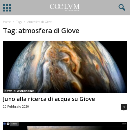
Home
Tags
Atmosfera di Giove
Tag: atmosfera di Giove
News di Astronomia
Juno alla ricerca di acqua su Giove
20 Febbraio 2020
0