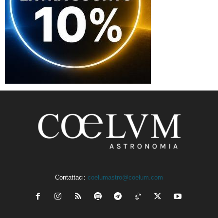
Contattaci:
coelumastro@coelum.com