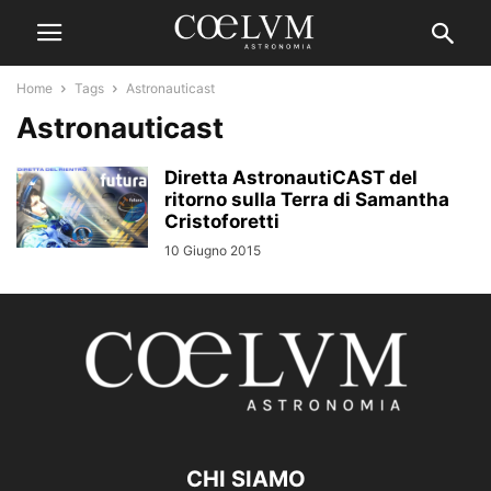
Home
Tags
Astronauticast
Astronauticast
Diretta AstronautiCAST del
ritorno sulla Terra di Samantha
Cristoforetti
10 Giugno 2015
CHI SIAMO