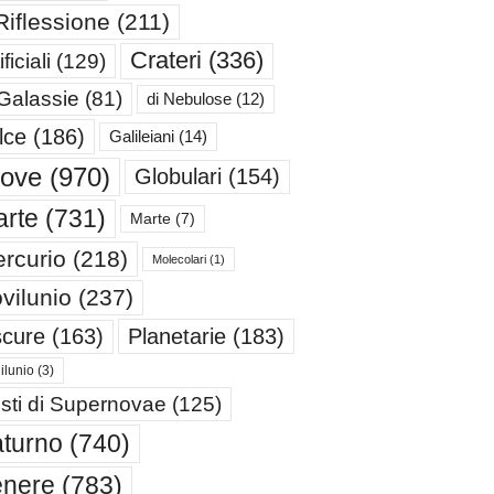
Riflessione
(211)
Crateri
(336)
ificiali
(129)
 Galassie
(81)
di Nebulose
(12)
lce
(186)
Galileiani
(14)
iove
(970)
Globulari
(154)
rte
(731)
Marte
(7)
rcurio
(218)
Molecolari
(1)
vilunio
(237)
cure
(163)
Planetarie
(183)
ilunio
(3)
sti di Supernovae
(125)
turno
(740)
enere
(783)