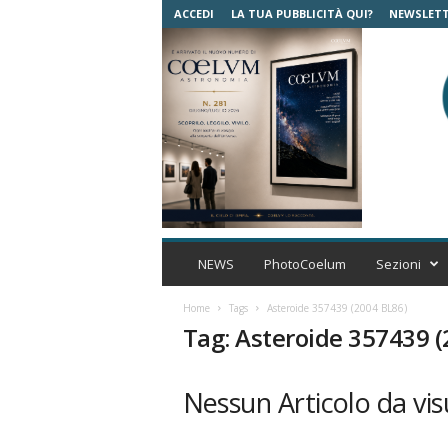
ACCEDI
LA TUA PUBBLICITÀ QUI?
NEWSLET
C
o
NEWS
PhotoCoelum
Sezioni
e
l
Home
Tags
Asteroide 357439 (2004 BL86)
u
Tag: Asteroide 357439 
m
A
s
Nessun Articolo da vis
t
r
o