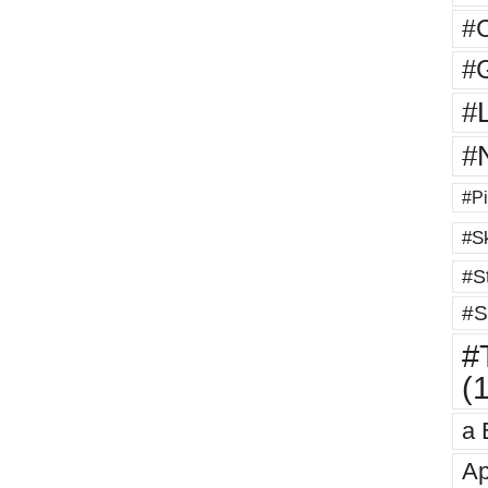
#
#G
#
#
#Pi
#Sk
#St
#S
#T
(
a 
Ap