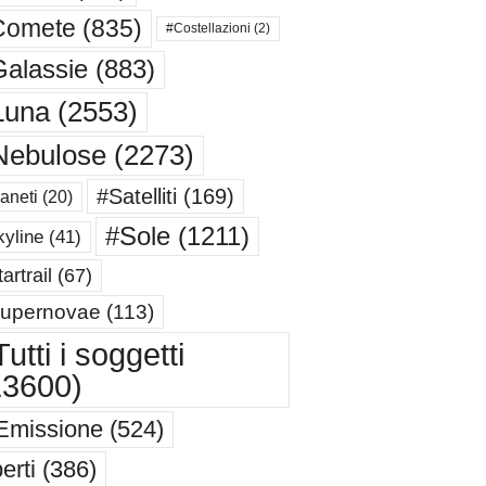
Comete
(835)
#Costellazioni
(2)
alassie
(883)
Luna
(2553)
Nebulose
(2273)
#Satelliti
(169)
aneti
(20)
#Sole
(1211)
yline
(41)
artrail
(67)
upernovae
(113)
utti i soggetti
13600)
Emissione
(524)
erti
(386)