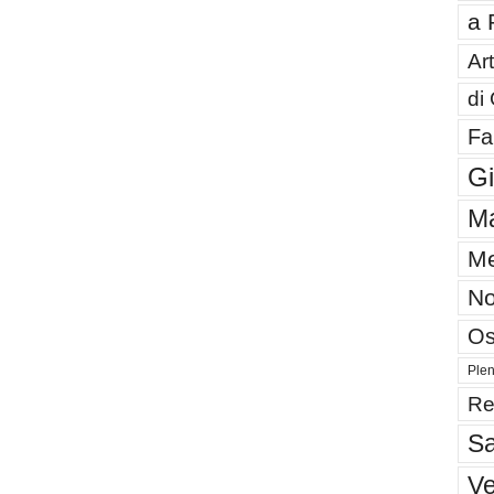
a 
Art
di
Fa
G
Ma
Me
No
Os
Plen
Re
Sa
V