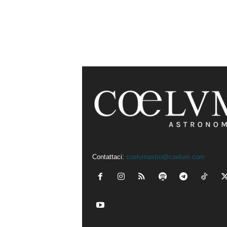
Contattaci:
coelumastro@coelum.com