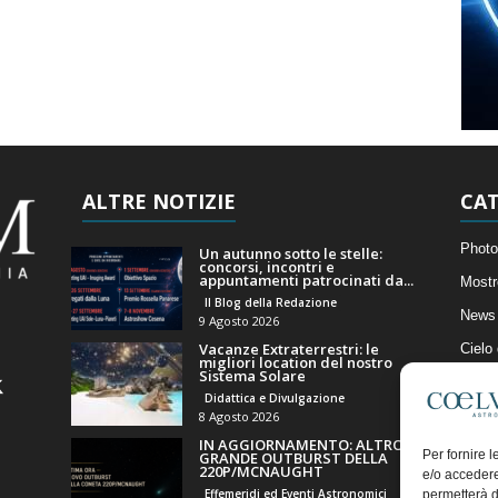
ALTRE NOTIZIE
CAT
Photo
Un autunno sotto le stelle:
concorsi, incontri e
appuntamenti patrocinati da...
Mostr
Il Blog della Redazione
News 
9 Agosto 2026
Vacanze Extraterrestri: le
Cielo
migliori location del nostro
Sistema Solare
Astro
Didattica e Divulgazione
Artico
8 Agosto 2026
IN AGGIORNAMENTO: ALTRO
Il Bl
Per fornire 
GRANDE OUTBURST DELLA
220P/MCNAUGHT
e/o accedere
Effemeridi ed Eventi Astronomici
permetterà d