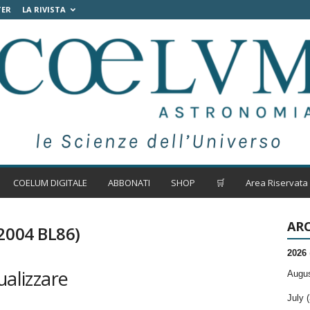
TER
LA RIVISTA
COELUM DIGITALE
ABBONATI
SHOP
🛒
Area Riservata
ARC
(2004 BL86)
2026
ualizzare
Augus
July (