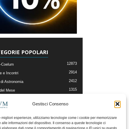
EGORIE POPOLARI
12873
-Coelum
2914
e e Incontri
2412
di Astronomia
1315
 del Mese
365
nomia, Astrofisica e Cosmologia
Gestisci Consenso
268
li e Risorse On-Line
193
og della Redazione
le migliori esperienze, utilizziamo tecnologie come i cookie per memorizzare
 alle informazioni del dispositivo. Il consenso a queste tecnologie ci
i elaborare dati come il comportamento di navigazione o ID unici su questo