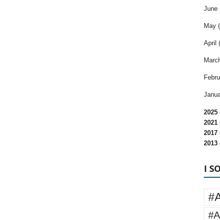
June 
May (
April 
March
Febru
Janua
2025 
2021 
2017 
2013 
I S
#
#A