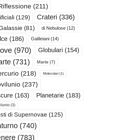
Riflessione
(211)
Crateri
(336)
ificiali
(129)
 Galassie
(81)
di Nebulose
(12)
lce
(186)
Galileiani
(14)
iove
(970)
Globulari
(154)
rte
(731)
Marte
(7)
rcurio
(218)
Molecolari
(1)
vilunio
(237)
cure
(163)
Planetarie
(183)
ilunio
(3)
sti di Supernovae
(125)
turno
(740)
enere
(783)