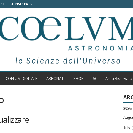
TER
LA RIVISTA
COELUM DIGITALE
ABBONATI
SHOP
🛒
Area Riservata
ARC
TO
2026
ualizzare
Augus
July (