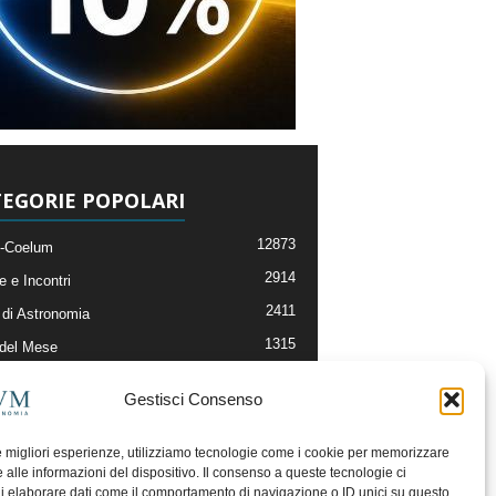
EGORIE POPOLARI
12873
-Coelum
2914
e e Incontri
2411
di Astronomia
1315
 del Mese
365
nomia, Astrofisica e Cosmologia
Gestisci Consenso
268
li e Risorse On-Line
192
og della Redazione
le migliori esperienze, utilizziamo tecnologie come i cookie per memorizzare
 alle informazioni del dispositivo. Il consenso a queste tecnologie ci
i elaborare dati come il comportamento di navigazione o ID unici su questo