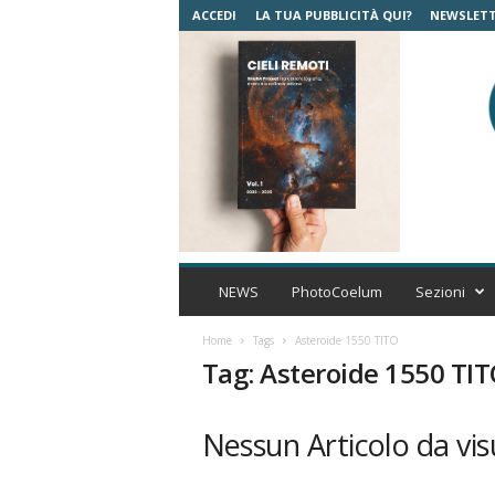
ACCEDI
LA TUA PUBBLICITÀ QUI?
NEWSLET
C
o
NEWS
PhotoCoelum
Sezioni
e
l
Home
Tags
Asteroide 1550 TITO
u
Tag: Asteroide 1550 TI
m
A
s
Nessun Articolo da vis
t
r
o