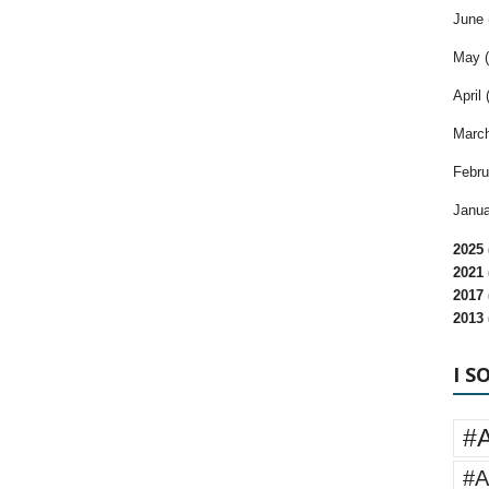
June 
May (
April 
March
Febru
Janua
2025 
2021 
2017 
2013 
I S
#
#A