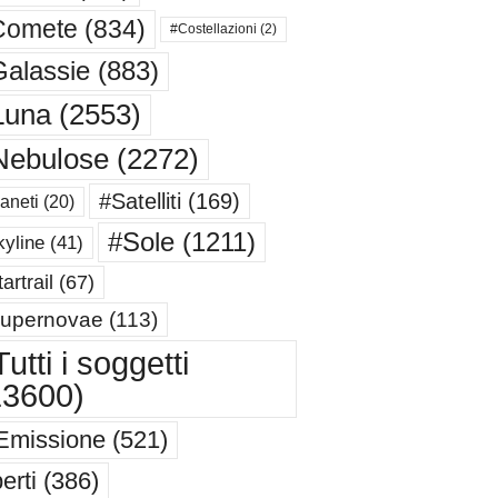
Comete
(834)
#Costellazioni
(2)
alassie
(883)
Luna
(2553)
Nebulose
(2272)
#Satelliti
(169)
aneti
(20)
#Sole
(1211)
yline
(41)
artrail
(67)
upernovae
(113)
utti i soggetti
13600)
Emissione
(521)
erti
(386)