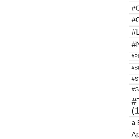
#
#G
#
#
#Pi
#Sk
#St
#S
#T
(
a 
Ap