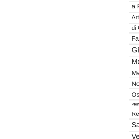
a 
Art
di
Fa
G
Ma
Me
No
Os
Plen
Re
Sa
V