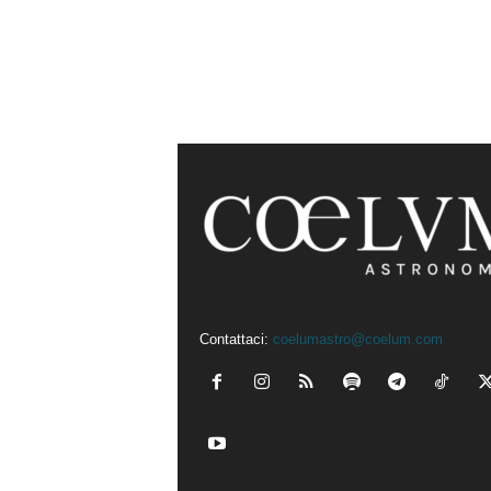
Contattaci:
coelumastro@coelum.com