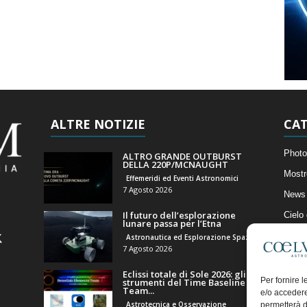
ALTRE NOTIZIE
CAT
Photo
ALTRO GRANDE OUTBURST
DELLA 220P/MCNAUGHT
Mostr
Effemeridi ed Eventi Astronomici
7 Agosto 2026
News 
Il futuro dell’esplorazione
Cielo
lunare passa per l’Etna
Astro
Astronautica ed Esplorazione Spaziale
7 Agosto 2026
Artico
Eclissi totale di Sole 2026: gli
Il Bl
Per fornire 
strumenti del Time Baseline
Team...
e/o accedere
Astrotecnica e Osservazione
permetterà d