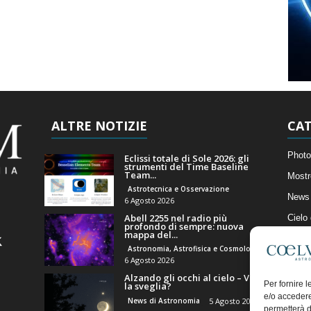
ALTRE NOTIZIE
CAT
Photo
Eclissi totale di Sole 2026: gli
strumenti del Time Baseline
Team...
Mostr
Astrotecnica e Osservazione
News 
6 Agosto 2026
Abell 2255 nel radio più
Cielo
profondo di sempre: nuova
mappa del...
Astro
Astronomia, Astrofisica e Cosmologia
Artico
6 Agosto 2026
Alzando gli occhi al cielo – Vale
Il Bl
Per fornire 
la sveglia?
e/o accedere
News di Astronomia
5 Agosto 2026
permetterà d