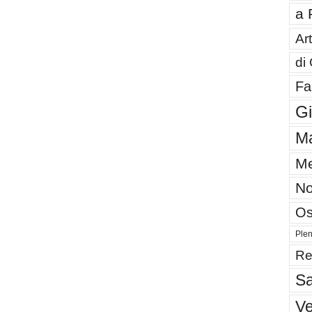
a 
Art
di
Fa
G
Ma
Me
No
Os
Plen
Re
Sa
V