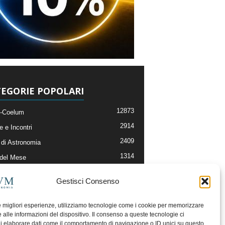
EGORIE POPOLARI
12873
-Coelum
2914
e e Incontri
2409
di Astronomia
1314
 del Mese
365
nomia, Astrofisica e Cosmologia
Gestisci Consenso
268
li e Risorse On-Line
192
og della Redazione
le migliori esperienze, utilizziamo tecnologie come i cookie per memorizzare
 alle informazioni del dispositivo. Il consenso a queste tecnologie ci
i elaborare dati come il comportamento di navigazione o ID unici su questo