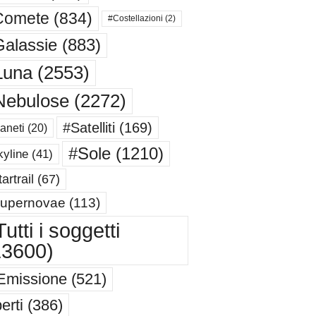
Comete
(834)
#Costellazioni
(2)
alassie
(883)
Luna
(2553)
Nebulose
(2272)
#Satelliti
(169)
aneti
(20)
#Sole
(1210)
yline
(41)
artrail
(67)
upernovae
(113)
utti i soggetti
13600)
Emissione
(521)
erti
(386)