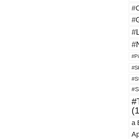
#
#G
#
#
#Pi
#Sk
#St
#S
#T
(
a 
Ap