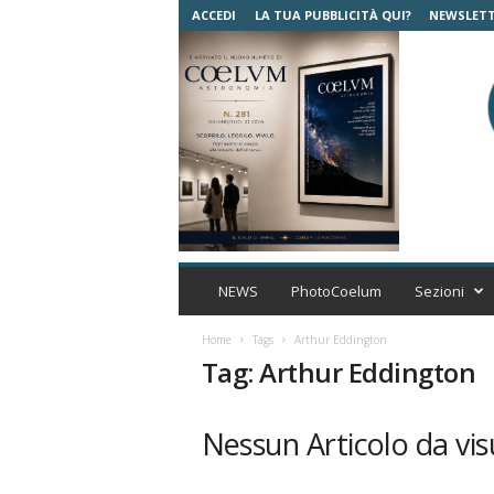
ACCEDI
LA TUA PUBBLICITÀ QUI?
NEWSLET
C
o
NEWS
PhotoCoelum
Sezioni
e
l
Home
Tags
Arthur Eddington
u
Tag: Arthur Eddington
m
A
s
Nessun Articolo da vis
t
r
o