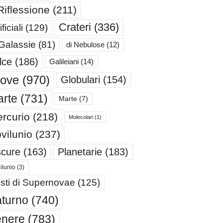
Riflessione
(211)
Crateri
(336)
ificiali
(129)
 Galassie
(81)
di Nebulose
(12)
lce
(186)
Galileiani
(14)
iove
(970)
Globulari
(154)
rte
(731)
Marte
(7)
rcurio
(218)
Molecolari
(1)
vilunio
(237)
cure
(163)
Planetarie
(183)
ilunio
(3)
sti di Supernovae
(125)
turno
(740)
enere
(783)