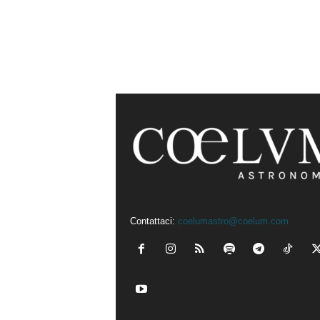
Contattaci:
coelumastro@coelum.com