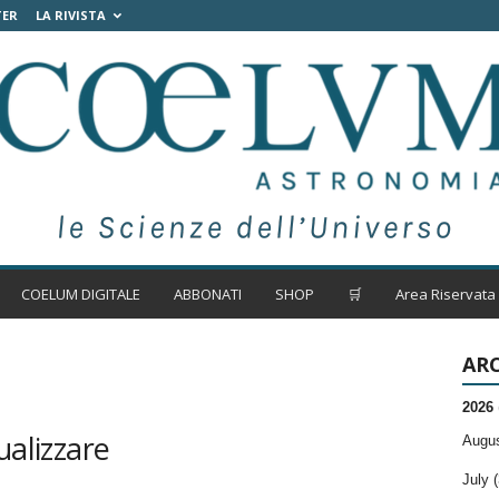
TER
LA RIVISTA
COELUM DIGITALE
ABBONATI
SHOP
🛒
Area Riservata
ARC
2026
ualizzare
Augus
July (