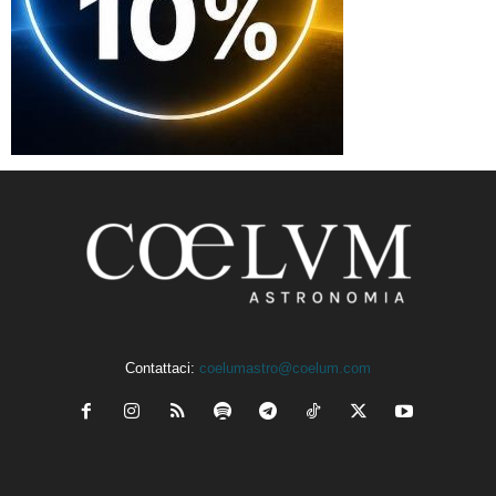
Contattaci:
coelumastro@coelum.com