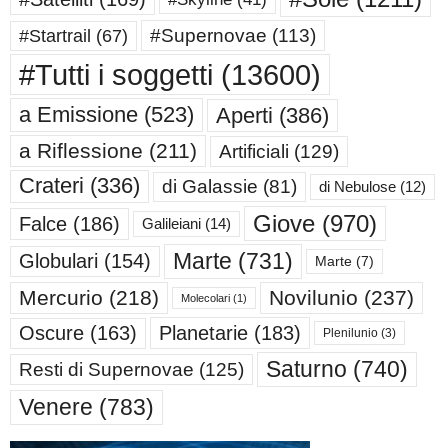
#Supernovae
(113)
#Startrail
(67)
#Tutti i soggetti
(13600)
a Emissione
(523)
Aperti
(386)
a Riflessione
(211)
Artificiali
(129)
Crateri
(336)
di Galassie
(81)
di Nebulose
(12)
Giove
(970)
Falce
(186)
Galileiani
(14)
Marte
(731)
Globulari
(154)
Marte
(7)
Mercurio
(218)
Novilunio
(237)
Molecolari
(1)
Oscure
(163)
Planetarie
(183)
Plenilunio
(3)
Saturno
(740)
Resti di Supernovae
(125)
Venere
(783)