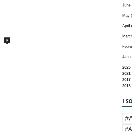
June 
May (
April 
March
0
Febru
Janua
2025 
2021 
2017 
2013 
I S
#
#A