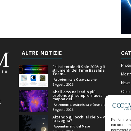
ALTRE NOTIZIE
CAT
Photo
Eclissi totale di Sole 2026: gli
strumenti del Time Baseline
Team...
Mostr
Astrotecnica e Osservazione
News 
6 Agosto 2026
Abell 2255 nel radio più
Cielo
profondo di sempre: nuova
mappa del...
Astro
Astronomia, Astrofisica e Cosmologia
Artico
6 Agosto 2026
Alzando gli occhi al cielo – Vale
Il Bl
Per fornire 
la sveglia?
e/o accedere
Appuntamenti del Mese
permetterà d