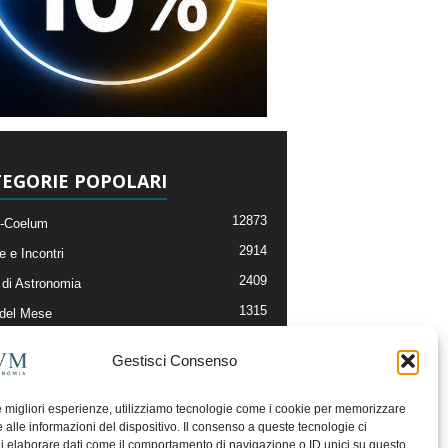
EGORIE POPOLARI
12873
-Coelum
2914
e e Incontri
2409
di Astronomia
1315
 del Mese
365
nomia, Astrofisica e Cosmologia
Gestisci Consenso
268
li e Risorse On-Line
192
og della Redazione
le migliori esperienze, utilizziamo tecnologie come i cookie per memorizzare
 alle informazioni del dispositivo. Il consenso a queste tecnologie ci
i elaborare dati come il comportamento di navigazione o ID unici su questo