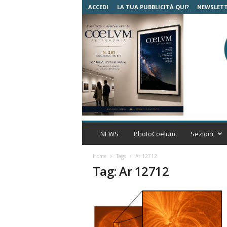
ACCEDI
LA TUA PUBBLICITÀ QUI?
NEWSLET
C
o
NEWS
PhotoCoelum
Sezioni
e
l
Home
Tags
Ar 12712
u
Tag: Ar 12712
m
A
s
t
r
o