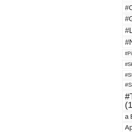
#
#G
#
#
#Pi
#Sk
#St
#S
#T
(
a 
Ap