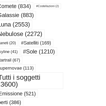
Comete
(834)
#Costellazioni
(2)
alassie
(883)
Luna
(2553)
Nebulose
(2272)
#Satelliti
(169)
aneti
(20)
#Sole
(1210)
yline
(41)
artrail
(67)
upernovae
(113)
utti i soggetti
13600)
Emissione
(521)
erti
(386)