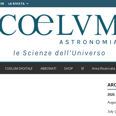
TER
LA RIVISTA
COELUM DIGITALE
ABBONATI
SHOP
🛒
Area Riservata
ARC
2026
Augus
July (