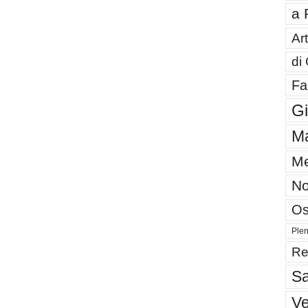
a 
Art
di
Fa
G
Ma
Me
No
Os
Plen
Re
Sa
V