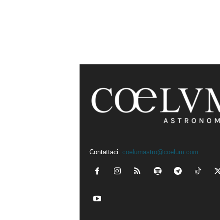
Contattaci:
coelumastro@coelum.com