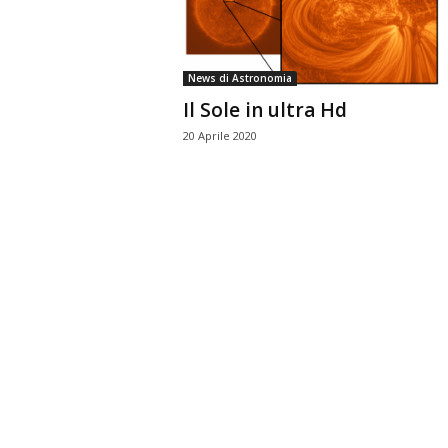
n
o
m
News di Astronomia
i
Il Sole in ultra Hd
a
20 Aprile 2020