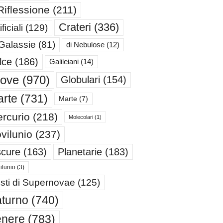
Riflessione
(211)
Crateri
(336)
ificiali
(129)
 Galassie
(81)
di Nebulose
(12)
lce
(186)
Galileiani
(14)
iove
(970)
Globulari
(154)
rte
(731)
Marte
(7)
rcurio
(218)
Molecolari
(1)
vilunio
(237)
cure
(163)
Planetarie
(183)
ilunio
(3)
sti di Supernovae
(125)
turno
(740)
enere
(783)