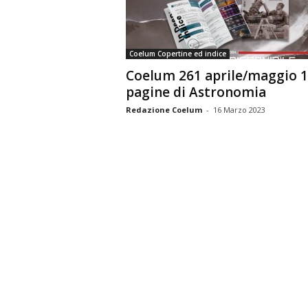
n
o
m
Coelum Copertine ed indice
i
Coelum 261 aprile/maggio 
a
pagine di Astronomia
Redazione Coelum
-
16 Marzo 2023