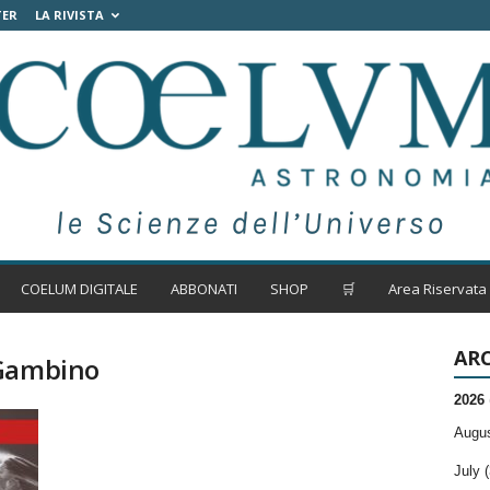
TER
LA RIVISTA
COELUM DIGITALE
ABBONATI
SHOP
🛒
Area Riservata
ARC
 Gambino
2026
Augus
July (