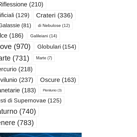
Riflessione
(210)
Crateri
(336)
ificiali
(129)
Galassie
(81)
di Nebulose
(12)
lce
(186)
Galileiani
(14)
iove
(970)
Globulari
(154)
rte
(731)
Marte
(7)
rcurio
(218)
Oscure
(163)
vilunio
(237)
anetarie
(183)
Plenilunio
(3)
sti di Supernovae
(125)
turno
(740)
enere
(783)