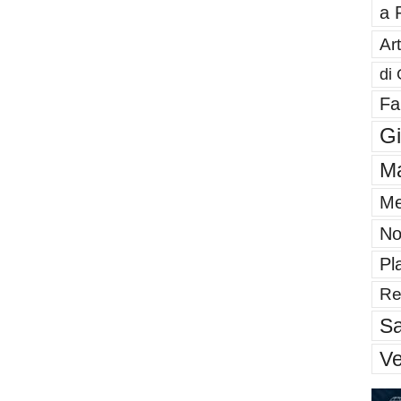
a 
Art
di 
Fa
G
Ma
Me
No
Pl
Re
Sa
V