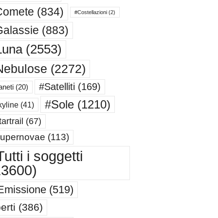
Comete
(834)
#Costellazioni
(2)
alassie
(883)
Luna
(2553)
Nebulose
(2272)
#Satelliti
(169)
aneti
(20)
#Sole
(1210)
yline
(41)
artrail
(67)
upernovae
(113)
utti i soggetti
13600)
Emissione
(519)
erti
(386)