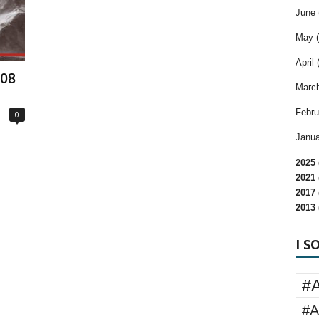
June 
May (
April 
108
March
Febru
0
Janua
2025 
2021 
2017 
2013 
I S
#
#A