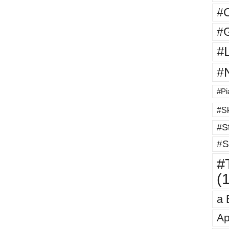
#
#G
#
#
#Pi
#Sk
#St
#S
#T
(
a 
Ap