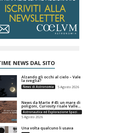
IME NEWS DAL SITO
Alzando gli occhi al cielo – Vale
la sveglia?
News di Astronomia
5 Agosto 2026
News da Marte #45: un mare di
poligoni, Curiosity risale Valle...
Astronautica ed Esplorazione Spaziale
5 Agosto 2026
Una volta qualcuno li usava