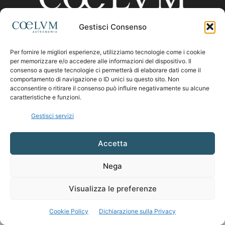
Gestisci Consenso
CHI SIAMO
Per fornire le migliori esperienze, utilizziamo tecnologie come i cookie
per memorizzare e/o accedere alle informazioni del dispositivo. Il
consenso a queste tecnologie ci permetterà di elaborare dati come il
comportamento di navigazione o ID unici su questo sito. Non
Contattaci:
coelumastro@coelum.com
acconsentire o ritirare il consenso può influire negativamente su alcune
caratteristiche e funzioni.
SEGUICI
Gestisci servizi
Accetta
Nega
Visualizza le preferenze
Cookie Policy
Dichiarazione sulla Privacy