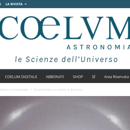
R
LA RIVISTA
COELUM DIGITALE
ABBONATI
SHOP
🛒
Area Riservata
ofisica e Cosmologia
Euclid Scopre un Anello di Einstein