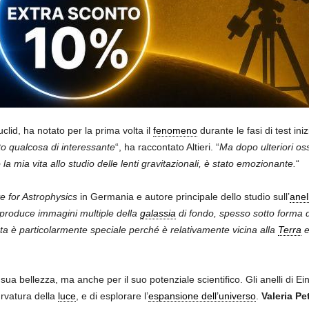
Euclid, ha notato per la prima volta il
fenomeno
durante le fasi di test iniz
to qualcosa di interessante
“, ha raccontato Altieri. “
Ma dopo ulteriori os
la mia vita allo studio delle lenti gravitazionali, è stato emozionante.
“
e for Astrophysics
in Germania e autore principale dello studio sull’
anel
e produce immagini multiple della
galassia
di fondo, spesso sotto forma di 
ta è particolarmente speciale perché è relativamente vicina alla
Terra
e
sua bellezza, ma anche per il suo potenziale scientifico. Gli anelli di Ei
urvatura della
luce
, e di esplorare l’
espansione dell’universo
.
Valeria Pe