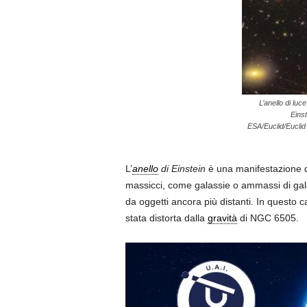
L’anello di luc
Einst
ESA/Euclid/Euclid
L’
anello
di Einstein
è una manifestazione del
massicci, come galassie o ammassi di gal
da oggetti ancora più distanti. In questo 
stata distorta dalla
gravità
di NGC 6505.