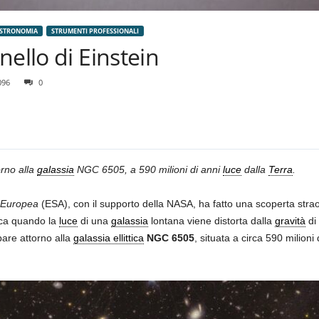
ASTRONOMIA
STRUMENTI PROFESSIONALI
nello di Einstein
096
0
rno alla
galassia
NGC 6505, a 590 milioni di anni
luce
dalla
Terra
.
Europea
(ESA), con il supporto della NASA, ha fatto una scoperta stra
fica quando la
luce
di una
galassia
lontana viene distorta dalla
gravità
di 
are attorno alla
galassia ellittica
NGC 6505
, situata a circa 590 milioni