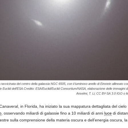
ravvicinata del centro della galassia NGC 6505, con il luminoso anello di Einstein allineato co
le Euclid dell’ESA.Credito: ESA/Euclid/Euclid Consortium/NASA, elaborazione delle immagini di
Anselmi, T. Li; CC BY-SA 3.0 IGO o 
 Canaveral, in Florida, ha iniziato la sua mappatura dettagliata del ciel
o
, osservando miliardi di galassie fino a 10 miliardi di anni
luce
di distan
finestre sulla comprensione della materia oscura e dell’energia oscura, l