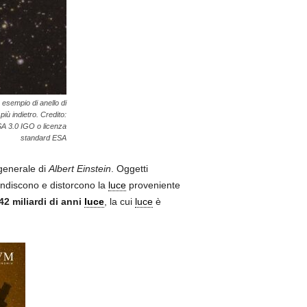
 esempio di anello di
iù indietro. Credito:
SA 3.0 IGO o licenza
standard ESA
 generale di
Albert Einstein
. Oggetti
ndiscono e distorcono la
luce
proveniente
42 miliardi di anni
luce
, la cui
luce
è