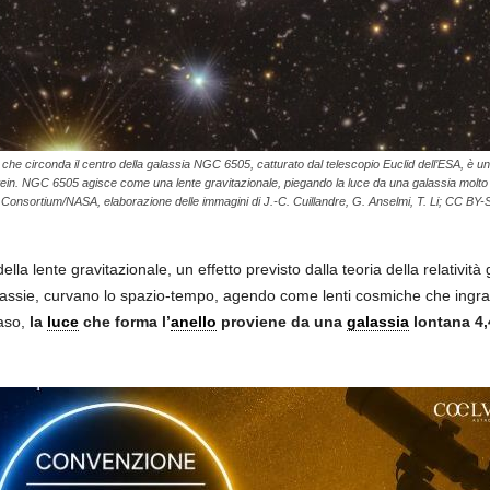
e che circonda il centro della galassia NGC 6505, catturato dal telescopio Euclid dell’ESA, è un
ein. NGC 6505 agisce come una lente gravitazionale, piegando la luce da una galassia molto p
 Consortium/NASA, elaborazione delle immagini di J.-C. Cuillandre, G. Anselmi, T. Li; CC BY-
la lente gravitazionale, un effetto previsto dalla teoria della relatività
assie, curvano lo spazio-tempo, agendo come lenti cosmiche che ingra
caso,
la
luce
che forma l’
anello
proviene da una
galassia
lontana 4,