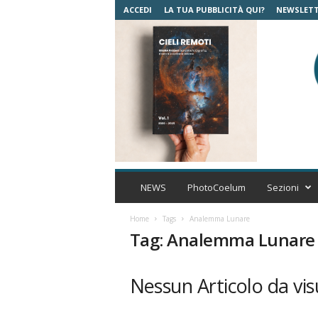
ACCEDI
LA TUA PUBBLICITÀ QUI?
NEWSLET
C
o
NEWS
PhotoCoelum
Sezioni
e
l
Home
Tags
Analemma Lunare
u
Tag: Analemma Lunare
m
A
s
Nessun Articolo da vis
t
r
o