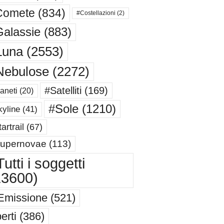
Comete
(834)
#Costellazioni
(2)
alassie
(883)
Luna
(2553)
Nebulose
(2272)
#Satelliti
(169)
aneti
(20)
#Sole
(1210)
yline
(41)
artrail
(67)
upernovae
(113)
utti i soggetti
13600)
Emissione
(521)
erti
(386)