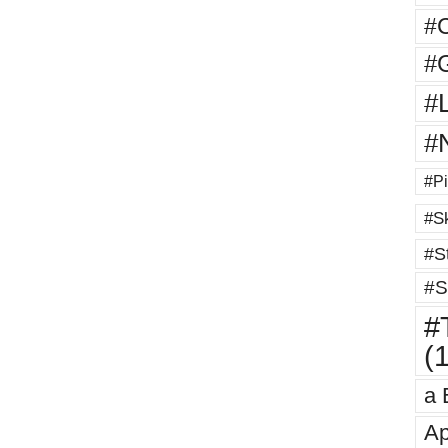
#
#G
#
#
#Pi
#Sk
#St
#S
#T
(
a 
Ap