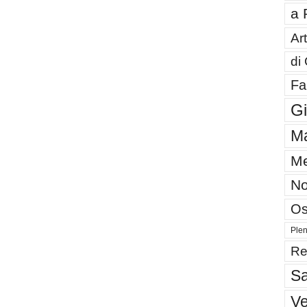
a 
Art
di
Fa
G
Ma
Me
No
Os
Plen
Re
Sa
V