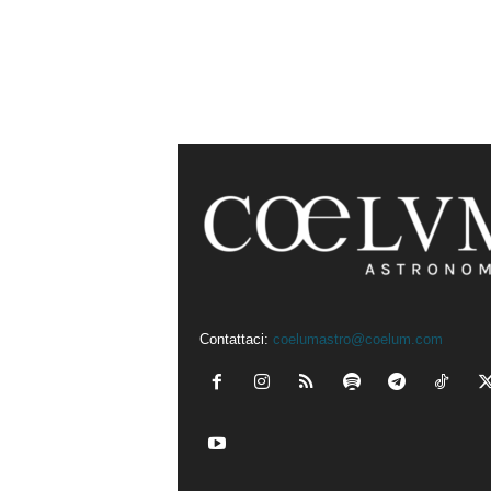
Contattaci:
coelumastro@coelum.com