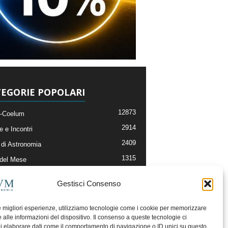
EGORIE POPOLARI
12873
-Coelum
2914
e e Incontri
2409
di Astronomia
1315
 del Mese
365
nomia, Astrofisica e Cosmologia
Gestisci Consenso
268
li e Risorse On-Line
192
og della Redazione
le migliori esperienze, utilizziamo tecnologie come i cookie per memorizzare
 alle informazioni del dispositivo. Il consenso a queste tecnologie ci
i elaborare dati come il comportamento di navigazione o ID unici su questo