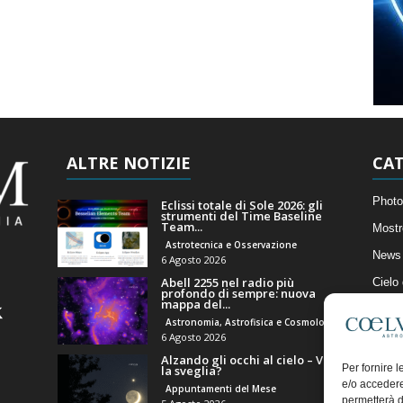
ALTRE NOTIZIE
CAT
Photo
Eclissi totale di Sole 2026: gli
strumenti del Time Baseline
Team...
Mostr
Astrotecnica e Osservazione
News 
6 Agosto 2026
Abell 2255 nel radio più
Cielo
profondo di sempre: nuova
mappa del...
Astro
Astronomia, Astrofisica e Cosmologia
Artico
6 Agosto 2026
Alzando gli occhi al cielo – Vale
Il Bl
Per fornire 
la sveglia?
e/o accedere
Appuntamenti del Mese
permetterà d