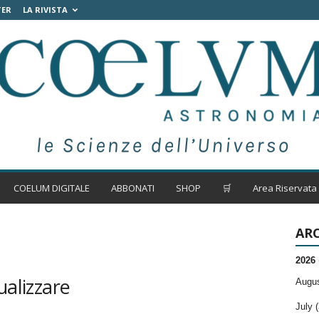
TER
LA RIVISTA
COELUM DIGITALE
ABBONATI
SHOP
🛒
Area Riservata
ARC
2026
ualizzare
Augus
July (