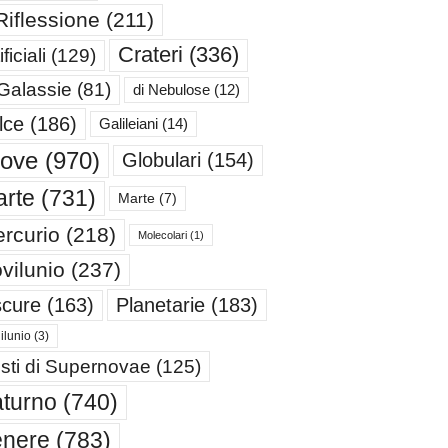
Riflessione
(211)
Crateri
(336)
ificiali
(129)
 Galassie
(81)
di Nebulose
(12)
lce
(186)
Galileiani
(14)
iove
(970)
Globulari
(154)
rte
(731)
Marte
(7)
rcurio
(218)
Molecolari
(1)
vilunio
(237)
cure
(163)
Planetarie
(183)
ilunio
(3)
sti di Supernovae
(125)
turno
(740)
enere
(783)