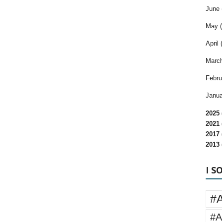
June 
May (
April 
March
Febru
Janua
2025 
2021 
2017 
2013 
I S
#
#A