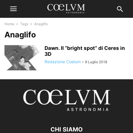
Home
Tags
Anaglifo
Anaglifo
Dawn. Il “bright spot” di Ceres in
3D
Redazione Coelum
-
9 Luglio 2018
CHI SIAMO