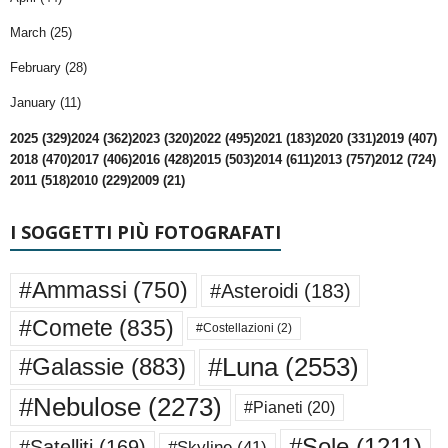
March (25)
February (28)
January (11)
2025 (329)
2024 (362)
2023 (320)
2022 (495)
2021 (183)
2020 (331)
2019 (407)
2018 (470)
2017 (406)
2016 (428)
2015 (503)
2014 (611)
2013 (757)
2012 (724)
2011 (518)
2010 (229)
2009 (21)
I SOGGETTI PIÙ FOTOGRAFATI
#Ammassi
(750)
#Asteroidi
(183)
#Comete
(835)
#Costellazioni
(2)
#Luna
(2553)
#Galassie
(883)
#Nebulose
(2273)
#Pianeti
(20)
#Sole
(1211)
#Satelliti
(169)
#Skyline
(41)