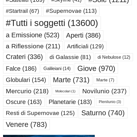
#Supernovae
(113)
#Startrail
(67)
#Tutti i soggetti
(13600)
a Emissione
(523)
Aperti
(386)
a Riflessione
(211)
Artificiali
(129)
Crateri
(336)
di Galassie
(81)
di Nebulose
(12)
Giove
(970)
Falce
(186)
Galileiani
(14)
Marte
(731)
Globulari
(154)
Marte
(7)
Mercurio
(218)
Novilunio
(237)
Molecolari
(1)
Oscure
(163)
Planetarie
(183)
Plenilunio
(3)
Saturno
(740)
Resti di Supernovae
(125)
Venere
(783)