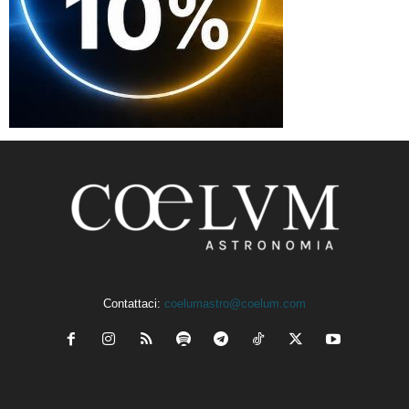
Contattaci:
coelumastro@coelum.com