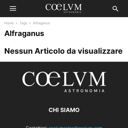
Home
Tags
Alfraganus
Alfraganus
Nessun Articolo da visualizzare
CHI SIAMO
Contattaci:
coelumastro@coelum.com