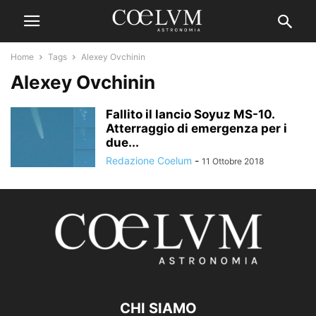
Home
Tags
Alexey Ovchinin
Alexey Ovchinin
Fallito il lancio Soyuz MS-10.
Atterraggio di emergenza per i
due...
Redazione Coelum
-
11 Ottobre 2018
CHI SIAMO