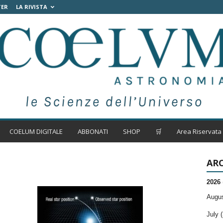
TER
LA RIVISTA
COELUM DIGITALE
ABBONATI
SHOP
🛒
Area Riservata
ARC
2026
Augus
July (