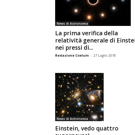
n
o
m
News di Astronomia
i
La prima verifica della
a
relatività generale di Einste
nei pressi di...
Redazione Coelum
-
27 Luglio 2018
News di Astronomia
Einstein, vedo quattro