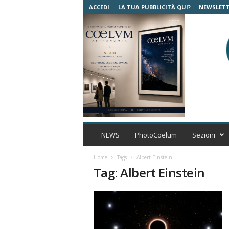
ACCEDI
LA TUA PUBBLICITÀ QUI?
NEWSLET
C
o
NEWS
PhotoCoelum
Sezioni
e
l
Home
Tags
Albert Einstein
u
Tag: Albert Einstein
m
A
s
t
r
o