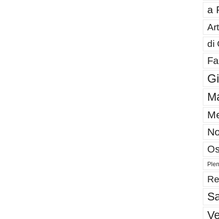
a 
Art
di
Fa
G
Ma
Me
No
Os
Plen
Re
Sa
V