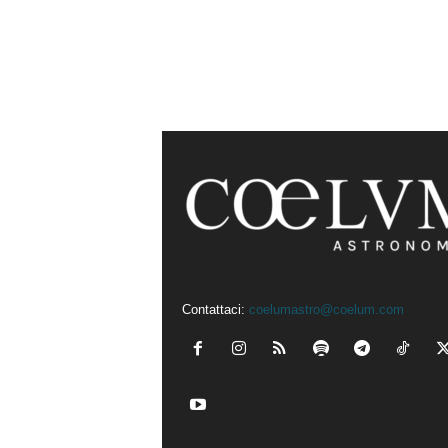
Contattaci:
coelumastro@coelum.com