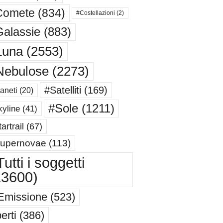
Comete
(834)
#Costellazioni
(2)
alassie
(883)
Luna
(2553)
Nebulose
(2273)
#Satelliti
(169)
aneti
(20)
#Sole
(1211)
yline
(41)
artrail
(67)
upernovae
(113)
utti i soggetti
13600)
Emissione
(523)
erti
(386)