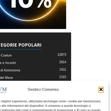
EGORIE POPOLARI
12873
-Coelum
2914
e e Incontri
2411
di Astronomia
1315
 del Mese
365
nomia, Astrofisica e Cosmologia
Gestisci Consenso
268
li e Risorse On-Line
192
og della Redazione
le migliori esperienze, utilizziamo tecnologie come i cookie per memorizzare
 alle informazioni del dispositivo. Il consenso a queste tecnologie ci
i elaborare dati come il comportamento di navigazione o ID unici su questo