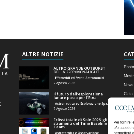
ALTRE NOTIZIE
CAT
Photo
ALTRO GRANDE OUTBURST
DELLA 220P/MCNAUGHT
Mostr
Effemeridi ed Eventi Astronomici
7 Agosto 2026
News 
Il futuro dell’esplorazione
Cielo
lunare passa per l’Etna
Astro
Astronautica ed Esplorazione Spaziale
7 Agosto 2026
Artico
Eclissi totale di Sole 2026: gli
Il Bl
Per fornire 
strumenti del Time Baseline
Team...
e/o accedere
Astrotecnica e Osservazione
permetterà d