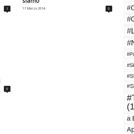
siamo
#
17 Marzo 2014
1
0
#G
#
#
#Pi
#Sk
#St
i
#S
0
#T
(
a 
Ap