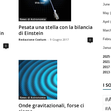
June 
May (
News di Astronomia
April 
Pesata una stella con la bilancia
March
in
di Einstein
Febru
Redazione Coelum
-
9 Giugno 2017
0
0
Janua
2025 
2021 
2017 
2013 
I S
News di Astronomia
#
Onde gravitazionali, forse ci
#A