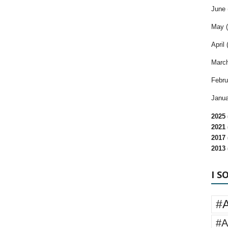
June 
May (
April 
March
Febru
Janua
2025 
2021 
2017 
2013 
I S
#
#A