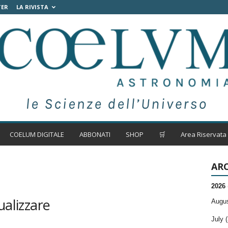
TER
LA RIVISTA
COELUM DIGITALE
ABBONATI
SHOP
🛒
Area Riservata
ARC
2026
ualizzare
Augus
July (