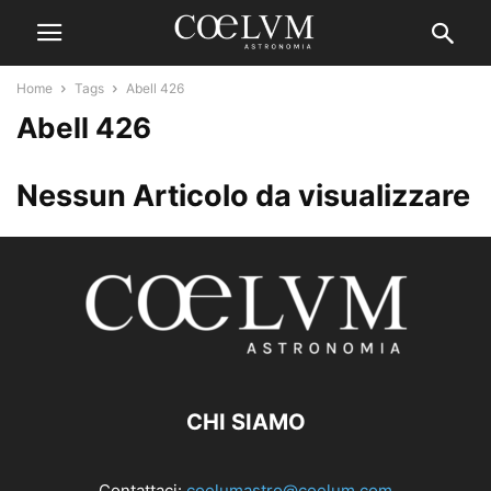
Home
Tags
Abell 426
Abell 426
Nessun Articolo da visualizzare
CHI SIAMO
Contattaci:
coelumastro@coelum.com