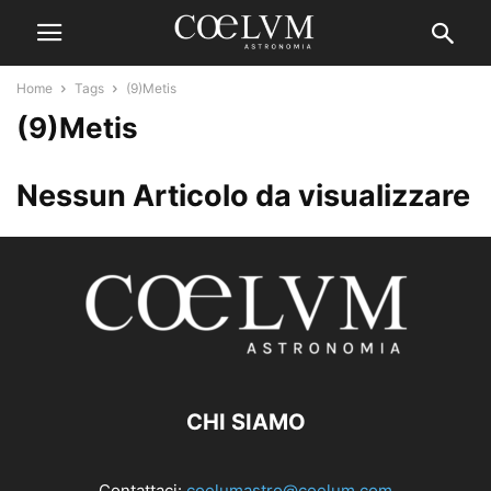
Home
Tags
(9)Metis
(9)Metis
Nessun Articolo da visualizzare
CHI SIAMO
Contattaci:
coelumastro@coelum.com